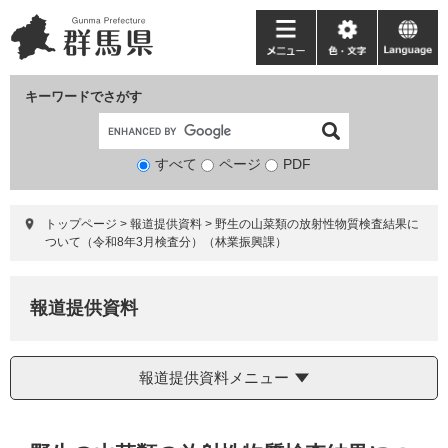
ペ
メ
ー
ニ
メ
色・
language
ジ
ュ
ニ
文
の
ー
ュ
字
キーワードでさがす
先
を
ー
頭
飛
で
ば
すべて
ページ
検
PDF
す。
し
索
て
対
本
トップページ
>
報道提供資料
>
野生の山菜類の放射性物質検査結果に
象
文
ついて（令和8年3月検査分）（林業振興課）
へ
報道提供資料
報道提供資料メニュー
本