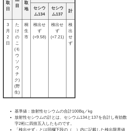
取
取
目
セシウ
セシウ
日
地
計
ム134
ム137
3
た
桐
検出せ
検出せ
検
月
け
生
ず
ず
出
2
の
市
(<9.58)
(<7.21)
せ
日
こ
ず
(モ
ウ
ソ
ウ
チ
ク)
(野
生)
基準値：放射性セシウムの合計100Bq／kg
放射性セシウムの計とは、セシウム134と137を合計し有効数
字2桁に四捨五入したものです。
「検出せず」とは同欄下段の（ ）内に記載した検出限界値