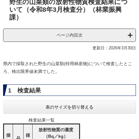
野生の山菜類の放射性物質検査結果につ
文
いて（令和8年3月検査分）（林業振興
課）
ページ内目次
更新日：2026年3月30日
県内で採取された野生の山菜類(特用林産物)について検査したとこ
ろ、検出限界値未満でした。
1 検査結果
表のサイズを切り替える
検査結果一覧
放射性物質の濃度
採
採
（Bq／kg）
品