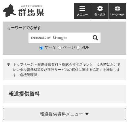
ペ
メ
ー
ニ
メ
色・
language
ジ
ュ
ニ
文
の
ー
ュ
字
キーワードでさがす
先
を
ー
頭
飛
で
ば
すべて
ページ
検
PDF
す。
し
索
て
対
本
トップページ
>
報道提供資料
>
株式会社ダスキンと「災害時における
象
文
レンタル資機材等及び役務サービスの提供に関する協定」を締結しま
へ
す（危機管理課）
報道提供資料
報道提供資料メニュー