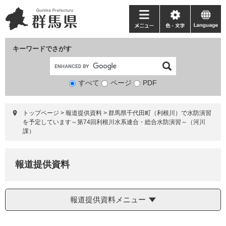
ペ
メ
ー
ニ
メ
色・
language
ジ
ュ
ニ
文
の
ー
ュ
字
キーワードでさがす
先
を
ー
頭
飛
で
ば
すべて
ページ
検
PDF
す。
し
索
て
対
本
トップページ
>
報道提供資料
>
群馬県千代田町（利根川）で水防演習
象
文
を予定しています～第74回利根川水系連合・総合水防演習～（河川
へ
課）
報道提供資料
報道提供資料メニュー