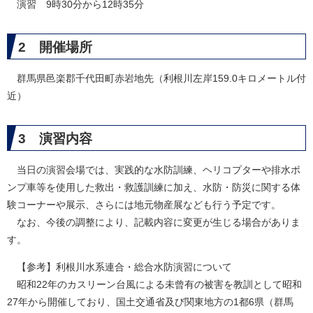
演習 9時30分から12時35分
2 開催場所
群馬県邑楽郡千代田町赤岩地先（利根川左岸159.0キロメートル付
近）
3 演習内容
当日の演習会場では、実践的な水防訓練、ヘリコプターや排水ポ
ンプ車等を使用した救出・救護訓練に加え、水防・防災に関する体
験コーナーや展示、さらには地元物産展なども行う予定です。
なお、今後の調整により、記載内容に変更が生じる場合がありま
す。
【参考】利根川水系連合・総合水防演習について
昭和22年のカスリーン台風による未曾有の被害を教訓として昭和
27年から開催しており、国土交通省及び関東地方の1都6県（群馬