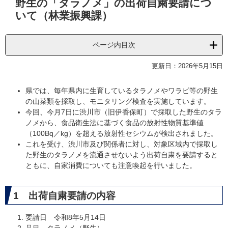
野生の「タラノメ」の出荷自粛要請につ
文
いて（林業振興課）
ページ内目次
更新日：2026年5月15日
県では、毎年県内に生育しているタラノメやワラビ等の野生
の山菜類を採取し、モニタリング検査を実施しています。
今回、今月7日に渋川市（旧伊香保町）で採取した野生のタラ
ノメから、食品衛生法に基づく食品の放射性物質基準値
（100Bq／kg）を超える放射性セシウムが検出されました。
これを受け、渋川市及び関係者に対し、対象区域内で採取し
た野生のタラノメを流通させないよう出荷自粛を要請すると
ともに、自家消費についても注意喚起を行いました。
1 出荷自粛要請の内容
要請日 令和8年5月14日