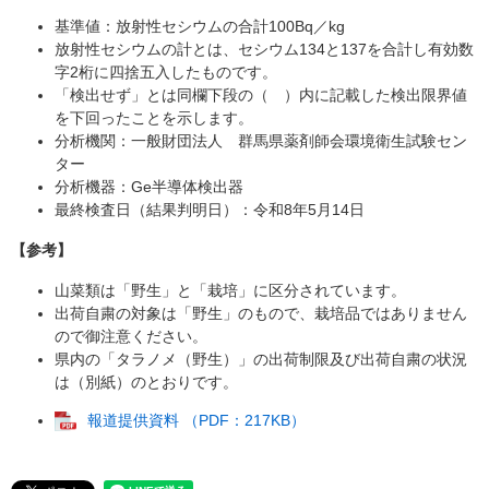
基準値：放射性セシウムの合計100Bq／kg
放射性セシウムの計とは、セシウム134と137を合計し有効数
字2桁に四捨五入したものです。
「検出せず」とは同欄下段の（ ）内に記載した検出限界値
を下回ったことを示します。
分析機関：一般財団法人 群馬県薬剤師会環境衛生試験セン
ター
分析機器：Ge半導体検出器
最終検査日（結果判明日）：令和8年5月14日
【参考】
山菜類は「野生」と「栽培」に区分されています。
出荷自粛の対象は「野生」のもので、栽培品ではありません
ので御注意ください。
県内の「タラノメ（野生）」の出荷制限及び出荷自粛の状況
は（別紙）のとおりです。
報道提供資料 （PDF：217KB）