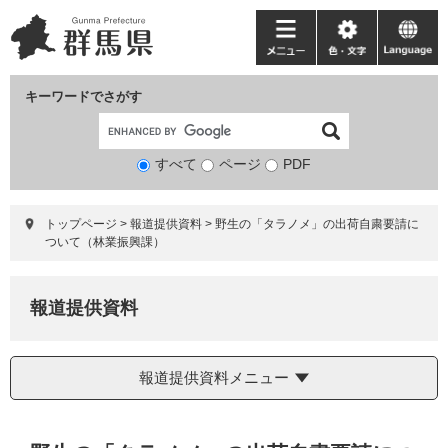
ペ
メ
ー
ニ
メ
色・
language
ジ
ュ
ニ
文
の
ー
ュ
字
キーワードでさがす
先
を
ー
頭
飛
で
ば
すべて
ページ
検
PDF
す。
し
索
て
対
本
トップページ
>
報道提供資料
>
野生の「タラノメ」の出荷自粛要請に
象
文
ついて（林業振興課）
へ
報道提供資料
報道提供資料メニュー
本