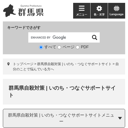
ペ
メ
ー
ニ
メ
色・
language
ジ
ュ
ニ
文
の
ー
ュ
字
キーワードでさがす
先
を
ー
頭
飛
で
ば
すべて
ページ
検
PDF
す。
し
索
て
対
本
トップページ
>
群馬県自殺対策 | いのち・つなぐサポートサイト
>
自
象
文
分のことで悩んでいる方へ
へ
群馬県自殺対策 | いのち・つなぐサポートサイ
ト
群馬県自殺対策 | いのち・つなぐサポートサイトメニュ
ー