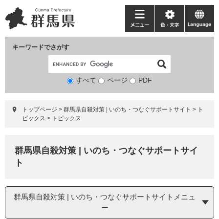
ペ
メ
ー
ニ
メ
色・
language
ジ
ュ
ニ
文
の
ー
ュ
字
キーワードでさがす
先
を
ー
頭
飛
で
ば
すべて
ページ
検
PDF
す。
し
索
て
対
本
トップページ
>
群馬県自殺対策 | いのち・つなぐサポートサイト
>
ト
象
文
ピックス
>
トピックス
へ
群馬県自殺対策 | いのち・つなぐサポートサイ
ト
群馬県自殺対策 | いのち・つなぐサポートサイトメニュ
ー