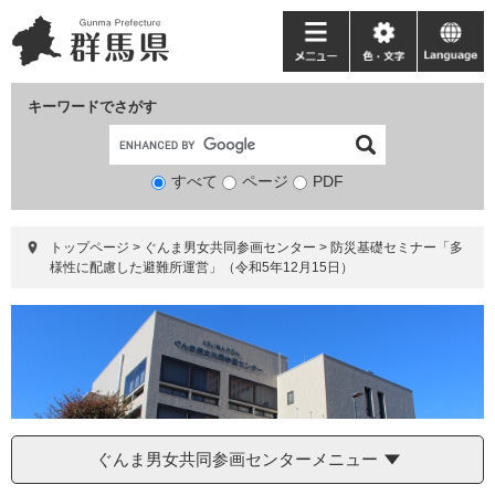
ペ
メ
ー
ニ
メ
色・
language
ジ
ュ
ニ
文
の
ー
ュ
字
キーワードでさがす
先
を
ー
頭
飛
で
ば
すべて
ページ
検
PDF
す。
し
索
て
対
本
トップページ
>
ぐんま男女共同参画センター
>
防災基礎セミナー「多
象
文
様性に配慮した避難所運営」（令和5年12月15日）
へ
ぐんま男女共同参画センターメニュー