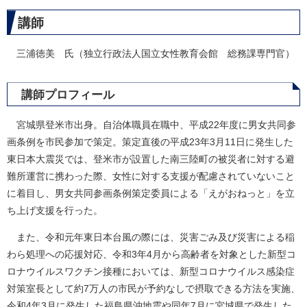
講師
三浦徳美 氏（独立行政法人国立女性教育会館 総務課専門官）
講師プロフィール
宮城県登米市出身。自治体職員在職中、平成22年度に男女共同参
画条例を市民参加で策定。策定直後の平成23年3月11日に発生した
東日本大震災では、登米市が設置した南三陸町の被災者に対する避
難所運営に携わった際、女性に対する支援が配慮されていないこと
に着目し、男女共同参画条例策定委員による「えがおねっと」を立
ち上げ支援を行った。
また、令和元年東日本台風の際には、災害ごみ及び災害による稲
わら処理への応援対応、令和3年4月から高齢者を対象とした新型コ
ロナウイルスワクチン接種においては、新型コロナウイルス感染症
対策室長として約7万人の市民が予約なしで摂取できる方法を実施、
令和4年3月に発生した福島県沖地震や同年7月に宮城県で発生した