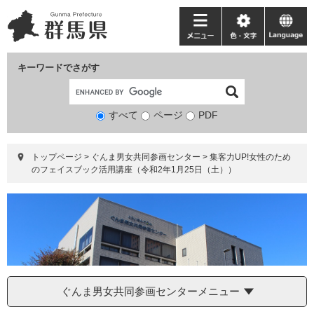
ペ
メ
ー
ニ
メ
色・
language
ジ
ュ
ニ
文
の
ー
ュ
字
キーワードでさがす
先
を
ー
頭
飛
で
ば
すべて
ページ
検
PDF
す。
し
索
て
対
本
トップページ
>
ぐんま男女共同参画センター
>
集客力UP!女性のため
象
文
のフェイスブック活用講座（令和2年1月25日（土））
へ
ぐんま男女共同参画センターメニュー