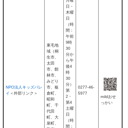
月曜
日・
木曜
日
（時
間：
午前
9時
東毛地
30
域（桐
分か
生市、
ら午
太田
後4
市、館
時
林市、
30
みどり
分）
NPO法人キッズバレ
市、板
0277-46-
第
イ
＜外部リンク＞
倉町、
5977
2・
mildおせ
昭和
第4
っかい
町、千
土曜
代田
日
町、大
（時
泉町、
間：