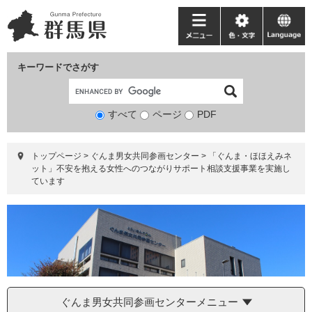
ペ
メ
ー
ニ
メ
色・
language
ジ
ュ
ニ
文
の
ー
ュ
字
キーワードでさがす
先
を
ー
頭
飛
で
ば
すべて
ページ
検
PDF
す。
し
索
て
対
本
トップページ
>
ぐんま男女共同参画センター
>
「ぐんま・ほほえみネ
象
文
ット」不安を抱える女性へのつながりサポート相談支援事業を実施し
へ
ています
ぐんま男女共同参画センターメニュー