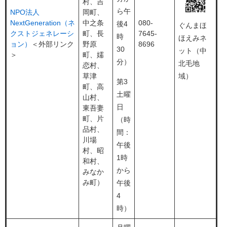
村、吉
ら午
NPO法人
岡町、
NextGeneration（ネ
中之条
080-
後4
ぐんまほ
クストジェネレーシ
町、長
7645-
時
ほえみネ
ョン）
＜外部リンク
野原
8696
30
ット（中
＞
町、嬬
分）
北毛地
恋村、
草津
域）
第3
町、高
土曜
山村、
日
東吾妻
町、片
（時
品村、
間：
川場
午後
村、昭
1時
和村、
から
みなか
み町）
午後
4
時）