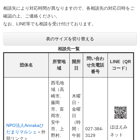
相談先により対応時間が異なりますので、各相談先の対応日時をご
確認の上、ご連絡ください。
なお、LINE等でも相談を受け付けております。
表のサイズを切り替える
相談先一覧
問い合わ
所管地
開所
LINE（QR
団体名
せ先電話
域
日
コード）
番号
西毛地
域（高
崎市、
木曜
藤岡
日・
市、富
金曜
岡市、
日
安中
（時
NPO法人Annakaひ
ほほえみ
市、上
間：
027-384-
だまりマルシェ
＜外
ネット
野村、
午前
3129
部リンク＞