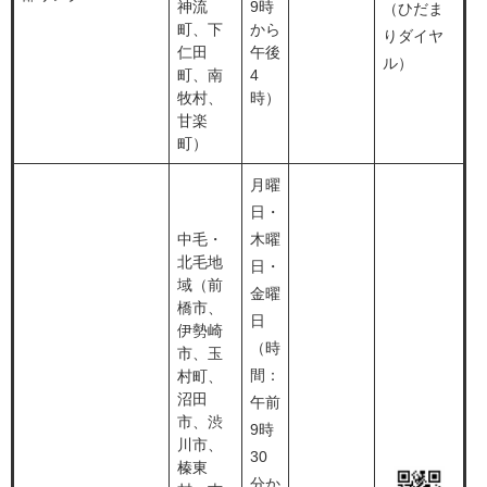
神流
9時
（ひだま
町、下
から
りダイヤ
仁田
午後
ル）
町、南
4
牧村、
時）
甘楽
町）
月曜
日・
中毛・
木曜
北毛地
日・
域（前
金曜
橋市、
日
伊勢崎
（時
市、玉
間：
村町、
沼田
午前
市、渋
9時
川市、
30
榛東
分か