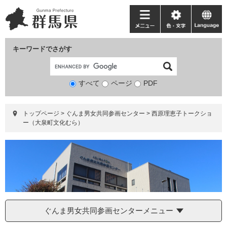
ペ
メ
ー
ニ
メ
色・
language
ジ
ュ
ニ
文
の
ー
ュ
字
キーワードでさがす
先
を
ー
頭
飛
で
ば
すべて
ページ
検
PDF
す。
し
索
て
対
本
トップページ
>
ぐんま男女共同参画センター
>
西原理恵子トークショ
象
文
ー（大泉町文化むら）
へ
ぐんま男女共同参画センターメニュー