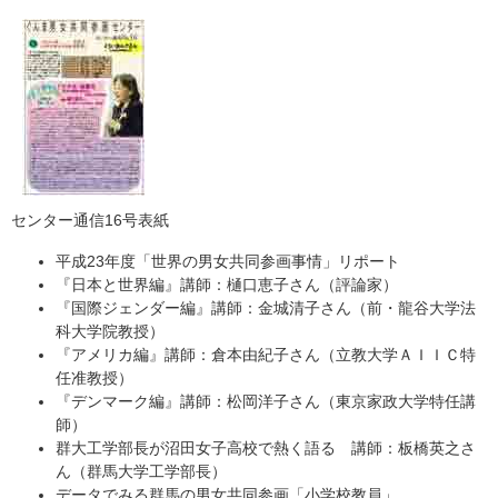
センター通信16号表紙
平成23年度「世界の男女共同参画事情」リポート
『日本と世界編』講師：樋口恵子さん（評論家）
『国際ジェンダー編』講師：金城清子さん（前・龍谷大学法
科大学院教授）
『アメリカ編』講師：倉本由紀子さん（立教大学ＡＩＩＣ特
任准教授）
『デンマーク編』講師：松岡洋子さん（東京家政大学特任講
師）
群大工学部長が沼田女子高校で熱く語る 講師：板橋英之さ
ん（群馬大学工学部長）
データでみる群馬の男女共同参画「小学校教員」