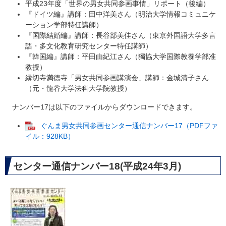
平成23年度「世界の男女共同参画事情」リポート（後編）
『ドイツ編』講師：田中洋美さん（明治大学情報コミュニケ
ーション学部特任講師）
『国際結婚編』講師：長谷部美佳さん（東京外国語大学多言
語・多文化教育研究センター特任講師）
『韓国編』講師：平田由紀江さん（獨協大学国際教養学部准
教授）
縁切寺満徳寺「男女共同参画講演会」講師：金城清子さん
（元・龍谷大学法科大学院教授）
ナンバー17は以下のファイルからダウンロードできます。
ぐんま男女共同参画センター通信ナンバー17（PDFファ
イル：928KB）
センター通信ナンバー18(平成24年3月)