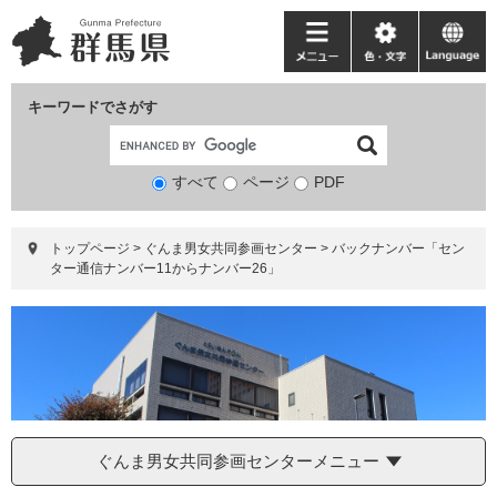
ペ
メ
ー
ニ
メ
色・
language
ジ
ュ
ニ
文
の
ー
ュ
字
キーワードでさがす
先
を
ー
頭
飛
で
ば
すべて
ページ
検
PDF
す。
し
索
て
対
本
トップページ
>
ぐんま男女共同参画センター
>
バックナンバー「セン
象
文
ター通信ナンバー11からナンバー26」
へ
ぐんま男女共同参画センターメニュー