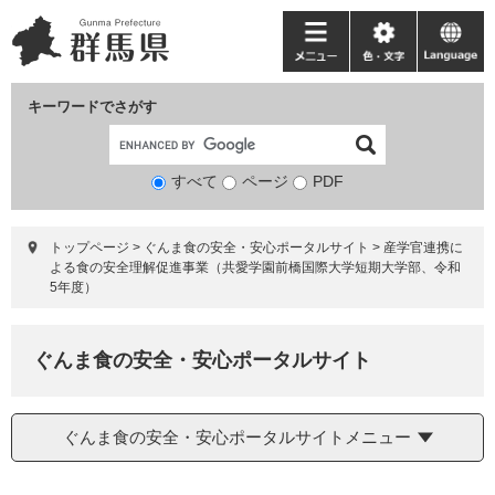
ペ
メ
ー
ニ
メ
色・
language
ジ
ュ
ニ
文
の
ー
ュ
字
キーワードでさがす
先
を
ー
頭
飛
で
ば
すべて
ページ
検
PDF
す。
し
索
て
対
本
トップページ
>
ぐんま食の安全・安心ポータルサイト
>
産学官連携に
象
文
よる食の安全理解促進事業（共愛学園前橋国際大学短期大学部、令和
へ
5年度）
ぐんま食の安全・安心ポータルサイト
ぐんま食の安全・安心ポータルサイトメニュー