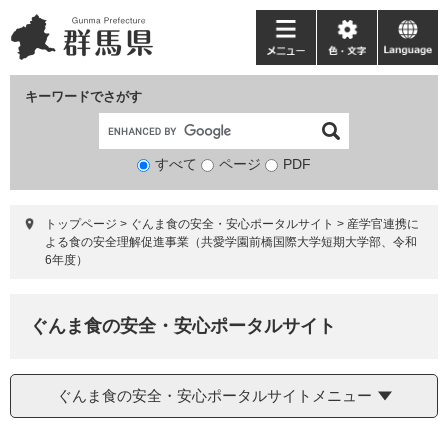
ペ
メ
ー
ニ
メ
色・
language
ジ
ュ
ニ
文
の
ー
ュ
字
キーワードでさがす
先
を
ー
頭
飛
で
ば
すべて
ページ
検
PDF
す。
し
索
て
対
本
トップページ
>
ぐんま食の安全・安心ポータルサイト
>
産学官連携に
象
文
よる食の安全理解促進事業（共愛学園前橋国際大学短期大学部、令和
へ
6年度）
ぐんま食の安全・安心ポータルサイト
ぐんま食の安全・安心ポータルサイトメニュー