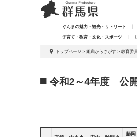
ペ
メ
メ
ー
ニ
ニ
ジ
ュ
ュ
の
ー
ぐんまの魅力・観光・リトリート
ー
先
を
子育て・教育・文化・スポーツ
を
頭
飛
飛
で
ば
トップページ
>
組織からさがす
>
教育委
す。
し
ば
て
し
本
本
て
文
文
令和2～4年度 公
へ
藤岡