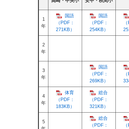
高崎・中央小
安中・秋間小
国語
国語
1
（PDF：
（PDF：
（
年
271KB）
254KB）
2
2
年
国語
3
（PDF：
（
年
269KB）
3
体育
総合
4
（PDF：
（PDF：
年
183KB）
321KB）
総合
5
（PDF：
（
年