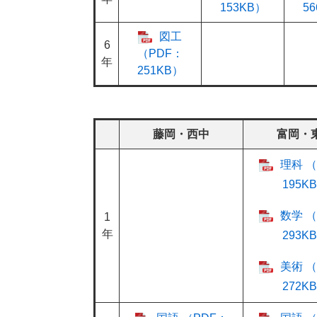
153KB）
5
図工
6
（PDF：
年
251KB）
藤岡・西中
富岡・
理科 （
195K
数学 （
1
年
293K
美術 （
272K