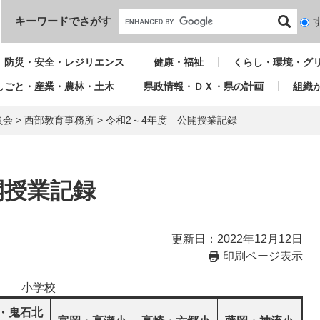
本文へ
キーワードでさがす
検
索
対
防災・安全・レジリエンス
健康・福祉
くらし・環境・グ
象
しごと・産業・農林・土木
県政情報・ＤＸ・県の計画
組織
員会
>
西部教育事務所
>
令和2～4年度 公開授業記録
開授業記録
更新日：2022年12月12日
印刷ページ表示
小学校
・鬼石北