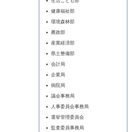
生活こども部
健康福祉部
環境森林部
農政部
産業経済部
県土整備部
会計局
企業局
病院局
議会事務局
人事委員会事務局
選挙管理委員会
監査委員事務局