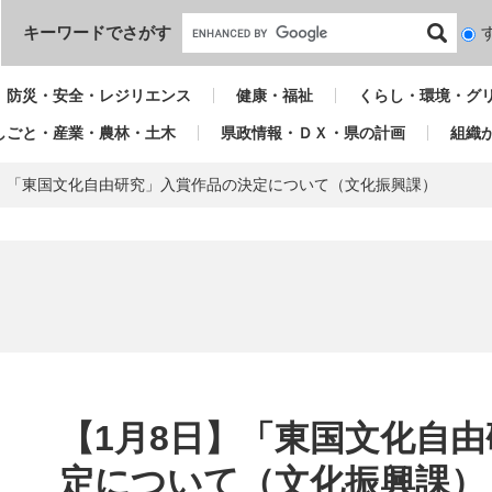
本文へ
キーワードでさがす
検
索
対
防災・安全・レジリエンス
健康・福祉
くらし・環境・グ
象
しごと・産業・農林・土木
県政情報・ＤＸ・県の計画
組織
日】「東国文化自由研究」入賞作品の決定について（文化振興課）
本
文
【1月8日】「東国文化自
定について（文化振興課）