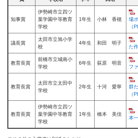
伊勢崎市立四ツ
知事賞
葉学園中等教育
1年生
小林 香穂
場
学校
（P
太田市立旭小学
議長賞
4年生
和田 明子
校
た作
前橋市立城南小
教育長賞
6年生
荻原 明音
学校
ファ
太田市立太田中
教育長賞
2年生
十河 愛寧
群
学校
（P
伊勢崎市立四ツ
教育長賞
葉学園中等教育
1年生
橋本 美佳
本一
学校