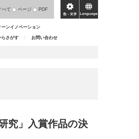
すべて
ページ
PDF
色・
language
文
リーンイノベーション
字
からさがす
お問い合わせ
由研究」入賞作品の決