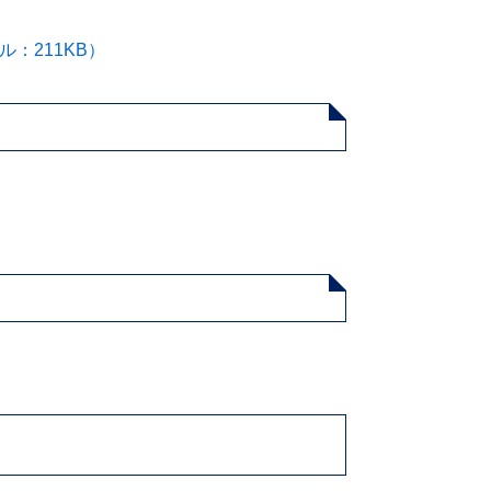
：211KB）