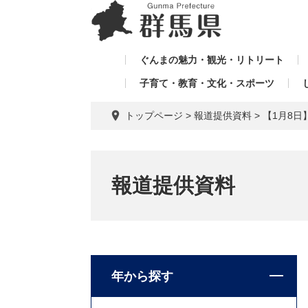
ペ
メ
メ
ー
ニ
ニ
ジ
ュ
ュ
の
ー
ぐんまの魅力・観光・リトリート
ー
先
を
子育て・教育・文化・スポーツ
を
頭
飛
飛
で
ば
トップページ
>
報道提供資料
>
【1月8
す。
し
ば
て
し
本
て
文
報道提供資料
へ
年から探す