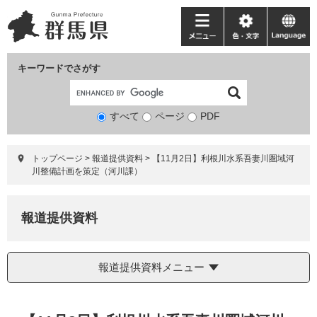
ペ
メ
ー
ニ
メ
色・
language
ジ
ュ
ニ
文
の
ー
ュ
字
キーワードでさがす
先
を
ー
頭
飛
で
ば
すべて
ページ
検
PDF
す。
し
索
て
対
本
トップページ
>
報道提供資料
>
【11月2日】利根川水系吾妻川圏域河
象
文
川整備計画を策定（河川課）
へ
報道提供資料
報道提供資料メニュー
本