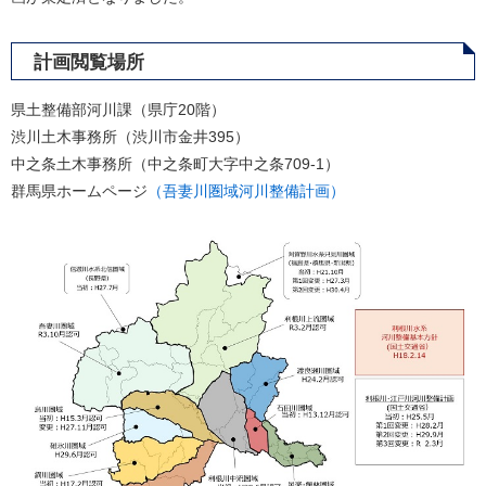
計画閲覧場所
県土整備部河川課（県庁20階）
渋川土木事務所（渋川市金井395）
中之条土木事務所（中之条町大字中之条709-1）
群馬県ホームページ
（吾妻川圏域河川整備計画）