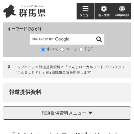
ペ
メ
ー
ニ
メ
色・
language
ジ
ュ
ニ
文
の
ー
ュ
字
キーワードでさがす
先
を
ー
頭
飛
で
ば
すべて
ページ
検
PDF
す。
し
索
て
対
本
トップページ
>
報道提供資料
>
「ぐんまローカルフードプロジェクト
象
文
（ぐんまＬＦＰ）」第2回戦略会議を開催します
へ
報道提供資料
報道提供資料メニュー
本