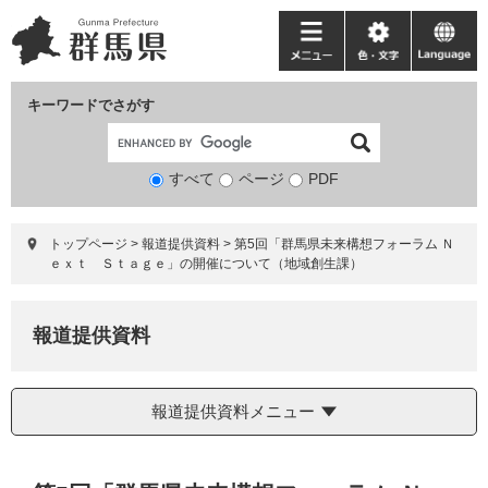
ペ
メ
ー
ニ
メ
色・
language
ジ
ュ
ニ
文
の
ー
ュ
字
キーワードでさがす
先
を
ー
頭
飛
で
ば
すべて
ページ
検
PDF
す。
し
索
て
対
本
トップページ
>
報道提供資料
>
第5回「群馬県未来構想フォーラム Ｎ
象
文
ｅｘｔ Ｓｔａｇｅ」の開催について（地域創生課）
へ
報道提供資料
報道提供資料メニュー
本