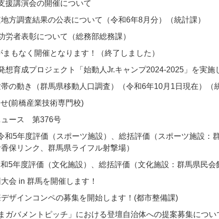
支援講演会の開催について
地方調査結果の公表について（令和6年8月分）（統計課）
功労者表彰について（総務部総務課）
ysがまもなく開催となります！（終了しました）
想育成プロジェクト「始動人Jr.キャンプ2024-2025」を実施
帯の動き（群馬県移動人口調査）（令和6年10月1日現在）（
らせ(前橋産業技術専門校)
ュース 第376号
日 令和5年度評価（スポーツ施設）、総括評価（スポーツ施設
伊香保リンク、群馬県ライフル射撃場）
 令和5年度評価（文化施設）、総括評価（文化施設：群馬県民会
大会 in 群馬を開催します！
デザインコンペの募集を開始します！(都市整備課)
んまガバメントピッチ」における登壇自治体への提案募集につい