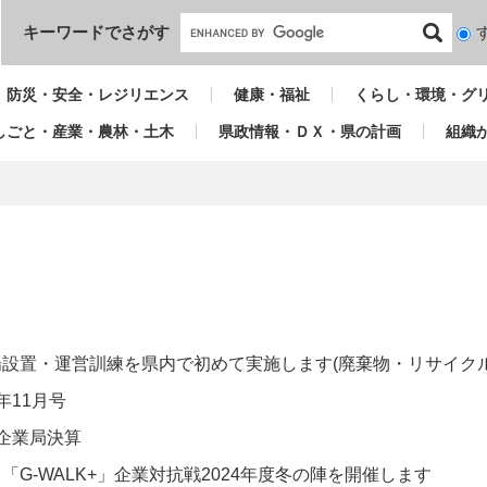
本文へ
キーワードでさがす
検
索
対
防災・安全・レジリエンス
健康・福祉
くらし・環境・グ
象
しごと・産業・農林・土木
県政情報・ＤＸ・県の計画
組織
設置・運営訓練を県内で初めて実施します(廃棄物・リサイクル
年11月号
企業局決算
「G-WALK+」企業対抗戦2024年度冬の陣を開催します