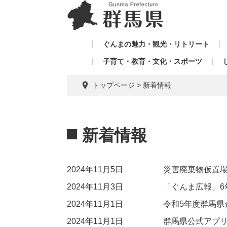
ペ
メ
メ
ー
ニ
ニ
ジ
ュ
ュ
の
ー
ぐんまの魅力・観光・リトリート
ー
先
を
子育て・教育・文化・スポーツ
を
頭
飛
飛
で
ば
トップページ
>
新着情報
す。
し
ば
て
し
本
本
て
文
文
新着情報
へ
2024年11月5日
災害廃棄物仮置場
2024年11月3日
「ぐんま広報」6
2024年11月1日
令和5年度群馬県
2024年11月1日
群馬県公式アプリ