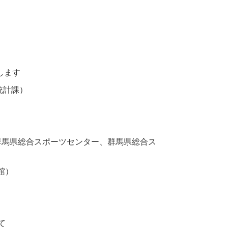
します
統計課）
：群馬県総合スポーツセンター、群馬県総合ス
館）
て