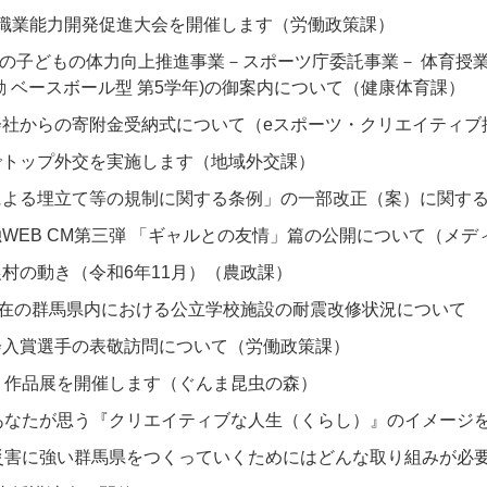
県職業能力開発促進大会を開催します（労働政策課）
まの子どもの体力向上推進事業－スポーツ庁委託事業－ 体育授業
動 ベースボール型 第5学年)の御案内について（健康体育課）
会社からの寄附金受納式について（eスポーツ・クリエイティブ
でトップ外交を実施します（地域外交課）
による埋立て等の規制に関する条例」の一部改正（案）に関す
WEB CM第三弾 「ギャルとの友情」篇の公開について（メ
村の動き（令和6年11月）（農政課）
現在の群馬県内における公立学校施設の耐震改修状況について
会入賞選手の表敬訪問について（労働政策課）
」作品展を開催します（ぐんま昆虫の森）
あなたが思う『クリエイティブな人生（くらし）』のイメージ
災害に強い群馬県をつくっていくためにはどんな取り組みが必