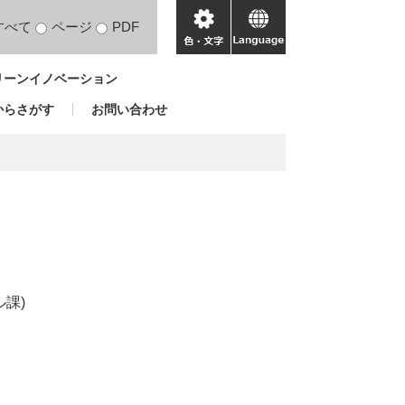
すべて
ページ
PDF
色・
language
文
リーンイノベーション
字
からさがす
お問い合わせ
課)