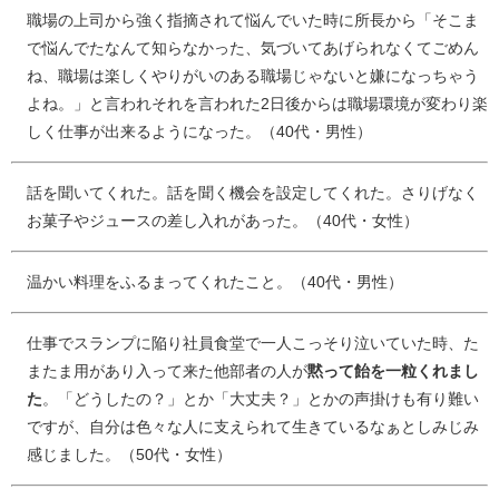
職場の上司から強く指摘されて悩んでいた時に所長から「そこま
で悩んでたなんて知らなかった、気づいてあげられなくてごめん
ね、職場は楽しくやりがいのある職場じゃないと嫌になっちゃう
よね。」と言われそれを言われた2日後からは職場環境が変わり楽
しく仕事が出来るようになった。（40代・男性）
話を聞いてくれた。話を聞く機会を設定してくれた。さりげなく
お菓子やジュースの差し入れがあった。（40代・女性）
温かい料理をふるまってくれたこと。（40代・男性）
仕事でスランプに陥り社員食堂で一人こっそり泣いていた時、た
またま用があり入って来た他部者の人が
黙って飴を一粒くれまし
た
。「どうしたの？」とか「大丈夫？」とかの声掛けも有り難い
ですが、自分は色々な人に支えられて生きているなぁとしみじみ
感じました。（50代・女性）