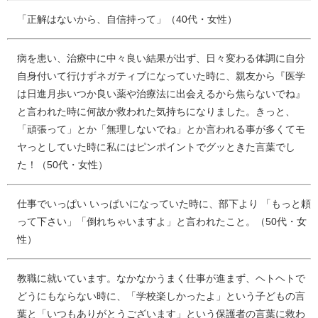
「正解はないから、自信持って」（40代・女性）
病を患い、治療中に中々良い結果が出ず、日々変わる体調に自分
自身付いて行けずネガティブになっていた時に、親友から『医学
は日進月歩いつか良い薬や治療法に出会えるから焦らないでね』
と言われた時に何故か救われた気持ちになりました。きっと、
「頑張って」とか「無理しないでね」とか言われる事が多くてモ
ヤっとしていた時に私にはピンポイントでグッときた言葉でし
た！（50代・女性）
仕事でいっぱい いっぱいになっていた時に、部下より 「もっと頼
って下さい」「倒れちゃいますよ」と言われたこと。（50代・女
性）
教職に就いています。なかなかうまく仕事が進まず、ヘトヘトで
どうにもならない時に、「学校楽しかったよ」という子どもの言
葉と「いつもありがとうございます」という保護者の言葉に救わ