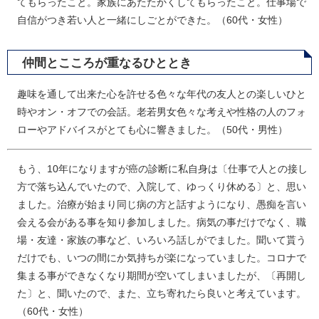
てもらったこと。家族にあたたかくしてもらったこと。仕事場で
自信がつき若い人と一緒にしごとができた。（60代・女性）
仲間とこころが重なるひととき
趣味を通して出来た心を許せる色々な年代の友人との楽しいひと
時やオン・オフでの会話。老若男女色々な考えや性格の人のフォ
ローやアドバイスがとても心に響きました。（50代・男性）
もう、10年になりますが癌の診断に私自身は〔仕事で人との接し
方で落ち込んでいたので、入院して、ゆっくり休める〕と、思い
ました。治療が始まり同じ病の方と話すようになり、愚痴を言い
会える会がある事を知り参加しました。病気の事だけでなく、職
場・友達・家族の事など、いろいろ話しがでました。聞いて貰う
だけでも、いつの間にか気持ちが楽になっていました。コロナで
集まる事ができなくなり期間が空いてしまいましたが、〔再開し
た〕と、聞いたので、また、立ち寄れたら良いと考えています。
（60代・女性）