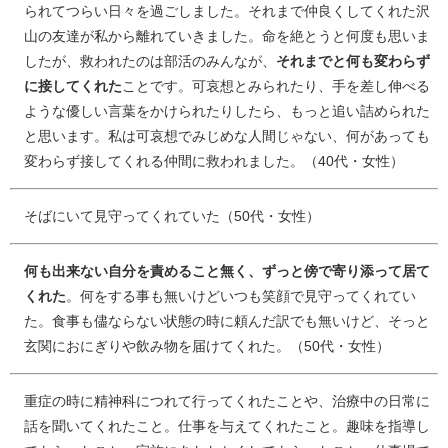
られてつらい日々を過ごしました。それまで仲良くしてくれた沢
山の友達が私から離れていきました。命を絶とうと何度も思いま
したが、救われたのは部活のみんなが、
それまでと何も変わらず
に接してくれた
ことです。可哀想とみられたり、手を差し伸べる
ような優しい言葉をかけられたりしたら、もっと追い詰められた
と思います。私は可哀想でみじめな人間じゃない、何があっても
変わらず接してくれる仲間に救われました。（40代・女性）
そばにいて見守ってくれていた（50代・女性）
何も出来ない自分を責めること無く、ずっと傍で寄り添って居て
くれた
。何をする事も無いけどいつも笑顔で見守ってくれてい
た。食事も儘ならない状態の時に頼んだ訳でも無いけど、そっと
玄関におにぎりや飲み物を届けてくれた。（50代・女性）
重症の時に精神科につれて行ってくれたことや、治療中の日常に
話を聞いてくれたこと。仕事を与えてくれたこと。趣味を指導し