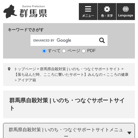
ペ
メ
ー
ニ
メ
色・
language
ジ
ュ
ニ
文
の
ー
ュ
字
キーワードでさがす
先
を
ー
頭
飛
で
ば
すべて
ページ
検
PDF
す。
し
索
て
対
本
トップページ
>
群馬県自殺対策 | いのち・つなぐサポートサイト
>
象
文
【落ち込んだ時、こころに響いたサポート】みんなの＜こころの健康
へ
＞アイデア箱
群馬県自殺対策 | いのち・つなぐサポートサイ
ト
群馬県自殺対策 | いのち・つなぐサポートサイトメニュ
ー