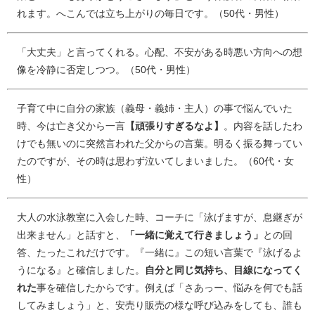
れます。へこんでは立ち上がりの毎日です。（50代・男性）
「大丈夫」と言ってくれる。心配、不安がある時悪い方向への想
像を冷静に否定しつつ。（50代・男性）
子育て中に自分の家族（義母・義姉・主人）の事で悩んでいた
時、今は亡き父から一言
【頑張りすぎるなよ】
。内容を話したわ
けでも無いのに突然言われた父からの言葉。明るく振る舞ってい
たのですが、その時は思わず泣いてしまいました。（60代・女
性）
大人の水泳教室に入会した時、コーチに「泳げますが、息継ぎが
出来ません」と話すと、
「一緒に覚えて行きましょう」
との回
答、たったこれだけです。『一緒に』この短い言葉で『泳げるよ
うになる』と確信しました。
自分と同じ気持ち、目線になってく
れた
事を確信したからです。例えば「さあっー、悩みを何でも話
してみましょう」と、安売り販売の様な呼び込みをしても、誰も