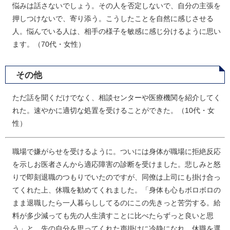
悩みは話さないでしょう。その人を否定しないで、自分の主張を
押しつけないで、寄り添う。こうしたことを自然に感じさせる
人。悩んでいる人は、相手の様子を敏感に感じ分けるように思い
ます。（70代・女性）
その他
ただ話を聞くだけでなく、相談センターや医療機関を紹介してく
れた。速やかに適切な処置を受けることができた。（10代・女
性）
職場で嫌がらせを受けるように。ついには身体が職場に拒絶反応
を示しお医者さんから適応障害の診断を受けました。悲しみと怒
りで即刻退職のつもりでいたのですが、同僚は上司にも掛け合っ
てくれた上、休職を勧めてくれました。「身体も心もボロボロの
まま退職したら一人暮らししてるのにこの先きっと苦労する。給
料が多少減っても先の人生潰すことに比べたらずっと良いと思
う」と。先の自分を思ってくれた声掛けに冷静になれ、休職を選