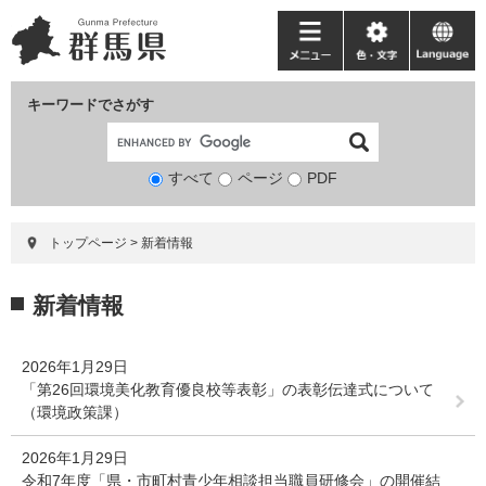
ペ
メ
ー
ニ
メ
色・
language
ジ
ュ
ニ
文
の
ー
ュ
字
キーワードでさがす
先
を
ー
頭
飛
で
ば
すべて
ページ
検
PDF
す。
し
索
て
対
本
トップページ
>
新着情報
象
文
へ
本
新着情報
文
2026年1月29日
「第26回環境美化教育優良校等表彰」の表彰伝達式について
（環境政策課）
2026年1月29日
令和7年度「県・市町村青少年相談担当職員研修会」の開催結