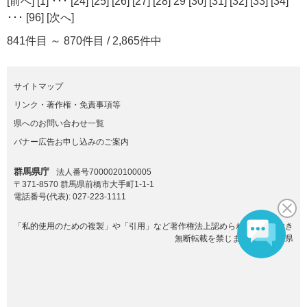
[
前へ
] [
1
] ･･･ [
24
] [
25
] [
26
] [
27
] [
28
] 29 [
30
] [
31
] [
32
] [
33
] [
34
]
･･･ [
96
] [
次へ
]
841件目 ～ 870件目 / 2,865件中
サイトマップ
リンク・著作権・免責事項等
県へのお問い合わせ一覧
バナー広告お申し込みのご案内
群馬県庁
法人番号7000020100005
〒371-8570 群馬県前橋市大手町1-1-1
電話番号(代表):
027-223-1111
「私的使用のための複製」や「引用」など著作権法上認められた場合を除き
無断転載を禁じます。(C)群馬県