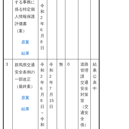
する事務に
令
係る特定個
和
人情報保護
2
評価書
年
6
（案）
月
8
原案
日
結果
3
令
令
無
0
道路
結
群馬県交通
和
和
管理
果
安全条例の
2
2
課
公
一部改正
年
年
交通
表
（最終案）
6
7
安全
中
月
月
対策
原案
8
15
室
日
日
（交
結果
～
通安
令
全
和
係）