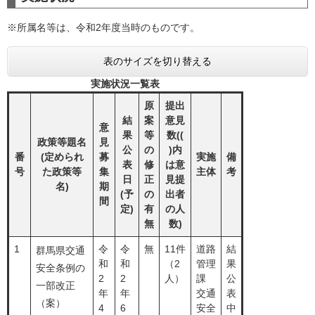
※所属名等は、令和2年度当時のものです。
表のサイズを切り替える
実施状況一覧表
原
提出
結
案
意見
意
果
等
数((
政策等題名
見
公
の
)内
番
(定められ
募
実施
備
表
修
は意
号
た政策等
集
主体
考
日
正
見提
名)
期
(予
の
出者
間
定)
有
の人
無
数)
1
令
令
無
11件
道路
結
群馬県交通
和
和
（2
管理
果
安全条例の
2
2
人）
課
公
一部改正
年
年
交通
表
（案）
4
6
安全
中