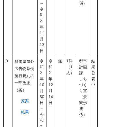
～
係）
令
和
2
年
11
月
13
日
9
令
令
無
1件
都市
結
群馬県屋外
和
和
（1
計画
果
広告物条例
2
2
人）
課
公
施行規則の
年
年
まち
表
一部改正
10
12
づく
中
（案）
月
月
り室
30
14
（景
原案
日
日
観形
～
成
結果
令
係）
和
2