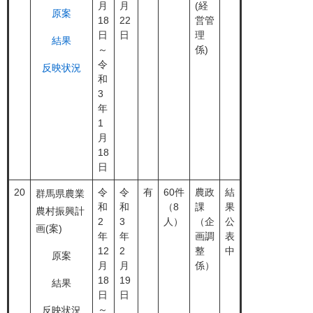
月
月
(経
原案
18
22
営管
日
日
理
結果
～
係)
令
反映状況
和
3
年
1
月
18
日
20
令
令
有
60件
農政
結
群馬県農業
和
和
（8
課
果
農村振興計
2
3
人）
（企
公
画(案)
年
年
画調
表
12
2
整
中
原案
月
月
係）
18
19
結果
日
日
～
反映状況