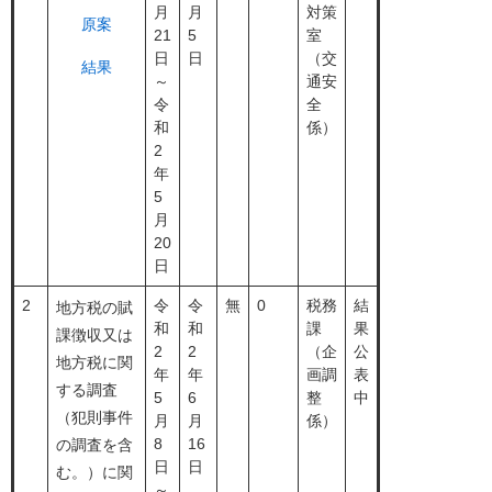
月
月
対策
原案
21
5
室
日
日
（交
結果
～
通安
令
全
和
係）
2
年
5
月
20
日
2
令
令
無
0
税務
結
地方税の賦
和
和
課
果
課徴収又は
2
2
（企
公
地方税に関
年
年
画調
表
する調査
5
6
整
中
（犯則事件
月
月
係）
8
16
の調査を含
日
日
む。）に関
～