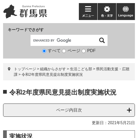
ペ
メ
ー
ニ
メ
色・
language
ジ
ュ
ニ
文
の
ー
ュ
字
キーワードでさがす
先
を
ー
頭
飛
で
ば
すべて
ページ
検
PDF
す。
し
索
て
対
本
トップページ
>
組織からさがす
>
生活こども部
>
県民活動支援・広聴
象
文
課
>
令和2年度県民意見提出制度実施状況
へ
本
令和2年度県民意見提出制度実施状況
文
ページ内目次
更新日：2021年5月21日
実施状況