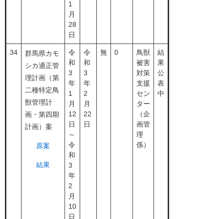
1
月
28
日
34
令
令
無
0
鳥獣
結
群馬県カモ
和
和
被害
果
シカ適正管
3
3
対策
公
理計画（第
年
年
支援
表
二種特定鳥
1
2
セン
中
獣管理計
月
月
ター
12
22
（企
画・第四期
日
日
画管
計画）案
～
理
令
係）
原案
和
結果
3
年
2
月
10
日