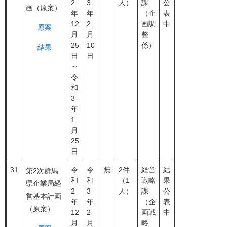
2
3
人）
課
公
画（原案）
年
年
（企
表
12
2
画調
中
原案
月
月
整
25
10
係）
結果
日
日
～
令
和
3
年
1
月
25
日
31
令
令
無
2件
経営
結
第2次群馬
和
和
（1
戦略
果
県企業局経
2
3
人）
課
公
営基本計画
年
年
（企
表
（原案）
12
2
画戦
中
月
月
略