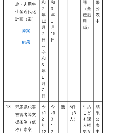
和
和
課
果
農・肉用牛
2
3
（畜
公
生産近代化
年
年
産振
表
計画（案）
12
1
興
中
月
月
係）
原案
2
19
日
日
結果
～
令
和
3
年
1
月
7
日
13
令
令
無
5件
生活
結
群馬県犯罪
和
和
（3
こど
果
被害者等支
2
3
人）
も課
公
援条例（仮
年
年
人権
表
称）素案
12
2
男女
中