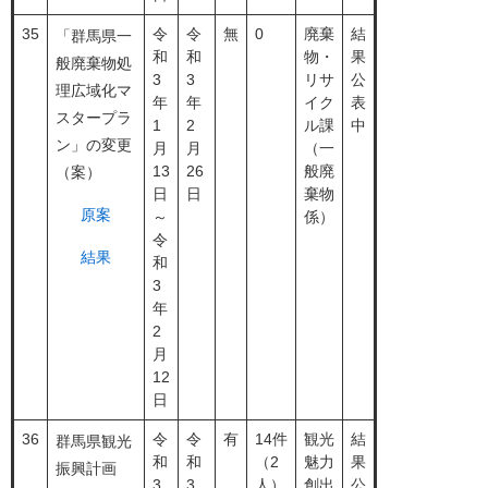
35
令
令
無
0
廃棄
結
「群馬県一
和
和
物・
果
般廃棄物処
3
3
リサ
公
理広域化マ
年
年
イク
表
スタープラ
1
2
ル課
中
ン」の変更
月
月
（一
13
26
般廃
（案）
日
日
棄物
原案
～
係）
令
結果
和
3
年
2
月
12
日
36
令
令
有
14件
観光
結
群馬県観光
和
和
（2
魅力
果
振興計画
3
3
人）
創出
公