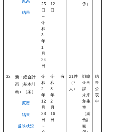
原案
25
12
係）
日
日
結果
～
令
和
3
年
1
月
24
日
32
令
令
有
21件
戦略
結
新・総合計
和
和
（7
企画
果
画（基本計
2
3
人）
課
公
画）（案）
年
年
未来
表
12
2
創生
中
原案
月
月
室
28
16
（総
結果
日
日
合計
～
画
反映状況