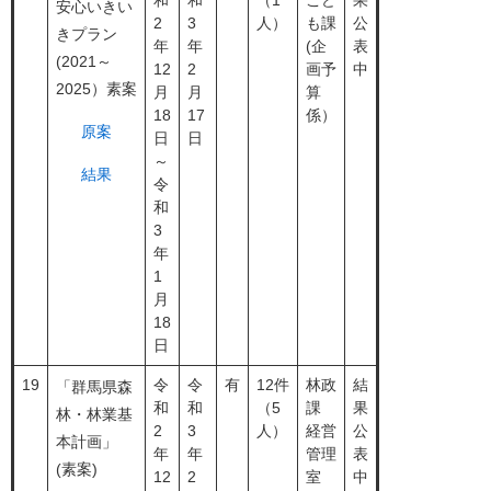
和
和
（1
こど
果
安心いきい
2
3
人）
も課
公
きプラン
年
年
(企
表
(2021～
12
2
画予
中
2025）素案
月
月
算
18
17
係）
原案
日
日
～
結果
令
和
3
年
1
月
18
日
19
令
令
有
12件
林政
結
「群馬県森
和
和
（5
課
果
林・林業基
2
3
人）
経営
公
本計画」
年
年
管理
表
(素案)
12
2
室
中