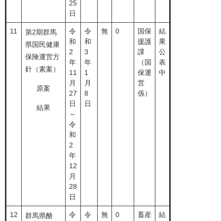
25
日
11
令
令
無
0
国保
結
第2期群馬
和
和
援護
果
県国民健康
2
3
課
公
保険運営方
年
年
（国
表
針（素案）
11
1
保運
中
月
月
営
原案
27
8
係）
日
日
結果
～
令
和
2
年
12
月
28
日
12
令
令
無
0
畜産
結
群馬県酪