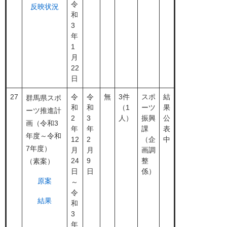
令
反映状況
和
3
年
1
月
22
日
27
令
令
無
3件
スポ
結
群馬県スポ
和
和
（1
ーツ
果
ーツ推進計
2
3
人）
振興
公
画（令和3
年
年
課
表
年度～令和
12
2
（企
中
7年度）
月
月
画調
24
9
整
（素案）
日
日
係）
原案
～
令
結果
和
3
年