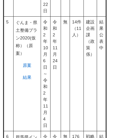
22
日
5
令
令
無
14件
建設
結
ぐんま・県
和
和
（11
企画
果
土整備プラ
2
2
人）
課
公
ン2020(仮
年
年
（政
表
称）（原
10
11
策
中
案）
月
月
係）
6
24
原案
日
日
～
結果
令
和
2
年
11
月
4
日
6
令
令
無
176
戦略
結
群馬県イン