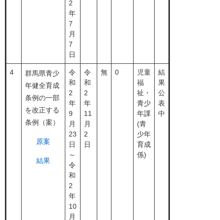
2
年
7
月
7
日
4
令
令
無
0
児童
結
群馬県青少
和
和
福
果
年健全育成
2
2
祉・
公
条例の一部
年
年
青少
表
を改正する
9
11
年課
中
条例（案）
月
月
(青
23
2
少年
原案
日
日
育成
～
係)
結果
令
和
2
年
10
月