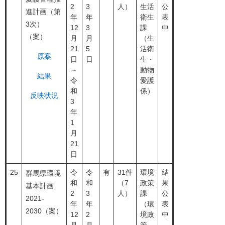
2
3
人）
生活
公
進計画（第
年
年
衛生
表
3次）
12
3
課
中
（案）
月
月
（生
21
5
活衛
原案
日
日
生・
～
動物
結果
令
愛護
和
係）
反映状況
3
年
1
月
21
日
25
令
令
有
31件
環境
結
群馬県環境
和
和
（7
政策
果
基本計画
2
3
人）
課
公
2021-
年
年
（環
表
2030（案）
12
2
境政
中