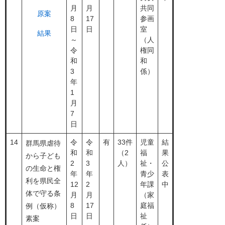
月
月
共同
原案
8
17
参画
日
日
室
結果
～
（人
令
権同
和
和
3
係）
年
1
月
7
日
14
令
令
有
33件
児童
結
群馬県虐待
和
和
（2
福
果
から子ども
2
3
人）
祉・
公
の生命と権
年
年
青少
表
利を県民全
12
2
年課
中
体で守る条
月
月
（家
8
17
庭福
例（仮称）
日
日
祉
素案