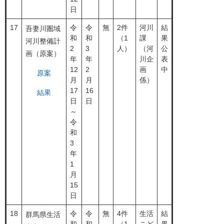
日
17
令
令
無
2件
河川
結
吾妻川圏域
和
和
（1
課
果
河川整備計
2
3
人）
（河
公
画（原案）
年
年
川企
表
12
2
画
中
原案
月
月
係）
17
16
結果
日
日
～
令
和
3
年
1
月
15
日
18
令
令
無
4件
生活
結
群馬県生活