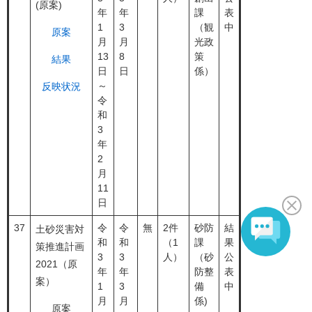
(原案)
年
年
課
表
1
3
（観
中
原案
月
月
光政
13
8
策
結果
日
日
係）
～
反映状況
令
和
3
年
2
月
11
日
37
令
令
無
2件
砂防
結
土砂災害対
和
和
（1
課
果
策推進計画
3
3
人）
（砂
公
2021（原
年
年
防整
表
案）
1
3
備
中
月
月
係)
原案