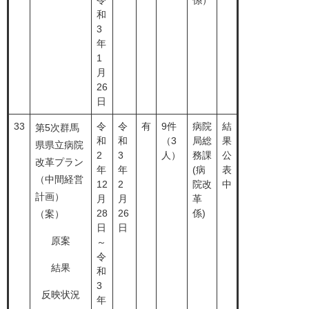
令
係）
和
3
年
1
月
26
日
33
令
令
有
9件
病院
結
第5次群馬
和
和
（3
局総
果
県県立病院
2
3
人）
務課
公
改革プラン
年
年
(病
表
（中間経営
12
2
院改
中
計画）
月
月
革
28
26
係)
（案）
日
日
原案
～
令
結果
和
3
反映状況
年