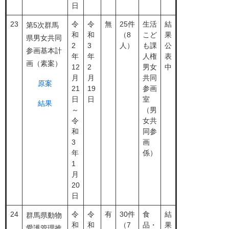
日
23
令
令
無
25件
生活
結
第5次群馬
和
和
（8
こど
果
県男女共同
2
3
人）
も課
公
参画基本計
年
年
人権
表
画（素案）
12
2
男女
中
月
月
共同
原案
21
19
参画
日
日
室
結果
～
（男
令
女共
和
同参
3
画
年
係）
1
月
20
日
24
令
令
有
30件
食
結
群馬県動物
和
和
（7
品・
果
愛護管理推