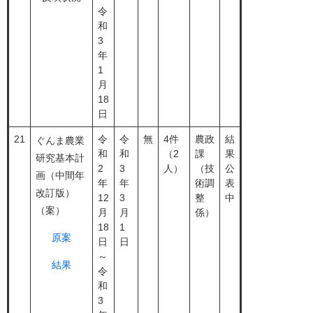
令
和
3
年
1
月
18
日
21
令
令
無
4件
農政
結
ぐんま農業
和
和
（2
課
果
研究基本計
2
3
人）
（技
公
画（中間年
年
年
術調
表
改訂版）
12
3
整
中
（案）
月
月
係）
18
1
原案
日
日
～
結果
令
和
3