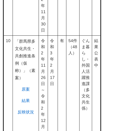
年
11
月
30
日
10
令
令
有
54件
ぐん
結
「群馬県多
和
和
（48
ま暮
果
文化共生・
2
3
人）
ら
公
共創推進条
年
年
し・
表
例（仮
11
2
外国
中
称）」（素
月
月
人活
26
17
躍推
案）
日
日
進課
原案
～
（多
令
文化
結果
和
共生
2
係）
反映状況
年
12
月