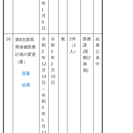
年
1
月
9
日
16
令
令
無
2件
医務
結
第8次群馬
和
和
（1
課
果
県保健医療
2
3
人）
(医
公
計画の変更
年
年
療計
表
（案）
12
2
画
中
月
月
係)
原案
14
15
日
日
結果
～
令
和
3
年
1
月
12