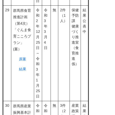
日
29
令
令
無
2件
保健
結
群馬県食育
和
和
（1
予防
果
推進計画
2
3
人）
課
公
（第4次）
年
年
健康
表
「ぐんま食
12
3
づく
中
育こころプ
月
月
り推
25
4
進室
ラン」
日
日
（食
(案）
～
育推
令
進
原案
和
係）
結果
3
年
1
月
25
日
30
令
令
無
3件
産業
結
群馬県産業
和
和
（2
政策
果
振興基本計