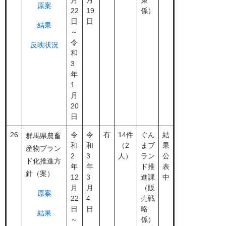
月
月
策
原案
22
19
係）
日
日
結果
～
令
反映状況
和
3
年
1
月
20
日
26
令
令
有
14件
ぐん
結
群馬県農畜
和
和
（2
まブ
果
産物ブラン
2
3
人）
ラン
公
ド化推進方
年
年
ド推
表
針（案）
12
3
進課
中
月
月
（販
原案
22
4
売戦
日
日
略
結果
～
係）