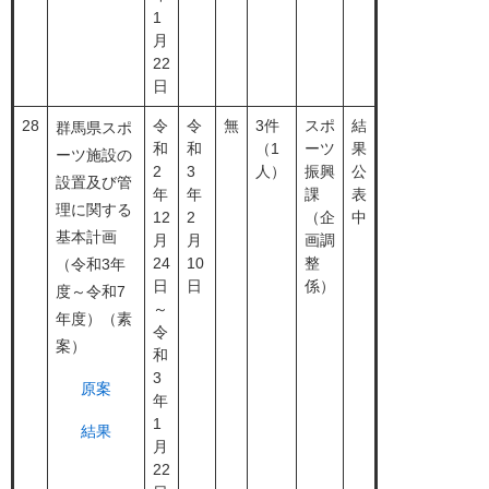
1
月
22
日
28
令
令
無
3件
スポ
結
群馬県スポ
和
和
（1
ーツ
果
ーツ施設の
2
3
人）
振興
公
設置及び管
年
年
課
表
理に関する
12
2
（企
中
基本計画
月
月
画調
24
10
整
（令和3年
日
日
係）
度～令和7
～
年度）（素
令
案）
和
3
原案
年
1
結果
月
22