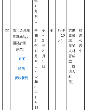
年
1
月
18
日
22
令
令
有
19件
労働
結
第11次群馬
和
和
（10
政策
果
県職業能力
2
3
人）
課
公
開発計画
年
年
産業
表
（原案）
12
2
人材
中
月
月
育成
原案
18
1
室
日
日
（技
結果
～
術人
令
材
反映状況
和
係）
3
年
1
月
18