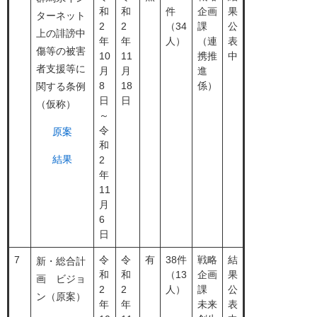
和
和
件
企画
果
ターネット
2
2
（34
課
公
上の誹謗中
年
年
人）
（連
表
傷等の被害
10
11
携推
中
者支援等に
月
月
進
8
18
係）
関する条例
日
日
（仮称）
～
令
原案
和
結果
2
年
11
月
6
日
7
令
令
有
38件
戦略
結
新・総合計
和
和
（13
企画
果
画 ビジョ
2
2
人）
課
公
ン（原案）
年
年
未来
表