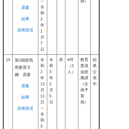
～
係）
令
原案
和
結果
3
年
反映状況
1
月
7
日
15
令
令
有
6件
教育
結
第2期群馬
和
和
（3
委員
果
県教育大
2
3
人）
会総
公
綱 原案
年
年
務課
表
12
2
（企
中
原案
月
月
画予
11
5
算
結果
日
日
係）
～
反映状況
令
和
3