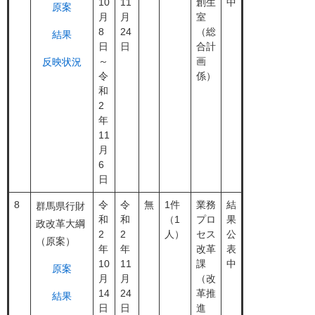
10
11
創生
中
原案
月
月
室
8
24
（総
結果
日
日
合計
～
画
反映状況
令
係）
和
2
年
11
月
6
日
8
令
令
無
1件
業務
結
群馬県行財
和
和
（1
プロ
果
政改革大綱
2
2
人）
セス
公
（原案）
年
年
改革
表
10
11
課
中
原案
月
月
（改
14
24
革推
結果
日
日
進