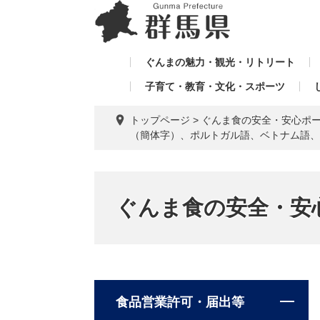
ペ
メ
メ
ー
ニ
ニ
ジ
ュ
ュ
の
ー
ぐんまの魅力・観光・リトリート
ー
先
を
子育て・教育・文化・スポーツ
を
頭
飛
飛
で
ば
トップページ
>
ぐんま食の安全・安心ポ
す。
し
ば
（簡体字）、ポルトガル語、ベトナム語、
て
し
本
て
文
へ
ぐんま食の安全・安
食品営業許可・届出等