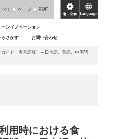
すべて
ページ
PDF
色・
language
文
リーンイノベーション
字
からさがす
お問い合わせ
ーガイド」多言語版 ～日本語、英語、中国語
利用時における食