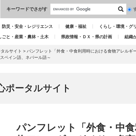
本文へ
キーワードでさがす
検
索
対
防災・安全・レジリエンス
健康・福祉
くらし・環境・グ
象
しごと・産業・農林・土木
県政情報・ＤＸ・県の計画
組織
ータルサイト
>
パンフレット「外食・中食利用時における食物アレルギ
スペイン語、ネパール語～
心ポータルサイト
本
文
パンフレット「外食・中食