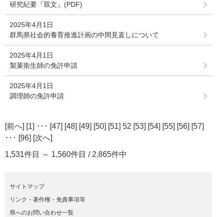
研究紀要『双文』(PDF)
2025年4月1日
群馬県社会的養育推進計画の中間見直しについて
2025年4月1日
製菓衛生師の免許申請
2025年4月1日
調理師の免許申請
[
前へ
] [
1
] ･･･ [
47
] [
48
] [
49
] [
50
] [
51
] 52 [
53
] [
54
] [
55
] [
56
] [
57
]
･･･ [
96
] [
次へ
]
1,531件目 ～ 1,560件目 / 2,865件中
サイトマップ
リンク・著作権・免責事項等
県へのお問い合わせ一覧