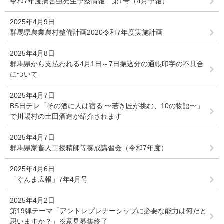
令和7年度病害虫発生予察情報 第1号（4月予報）
2025年4月9日
群馬県農業農村整備計画2020令和7年度実施計画
2025年4月8日
群馬県から支払われる4月1日～7日振込分の通帳印字の不具合
について
2025年4月7日
BS日テレ「その酒に人は宿る 〜若き匠が挑む、10の物語〜」
で川場村の土田酒造が紹介されます
2025年4月7日
群馬県家畜人工授精師等養成講習会（令和7年度）
2025年4月6日
「ぐんま広報」7年4月号
2025年4月2日
第19弾テーマ「アントレプレナーシップに必要な能力は何だと
思いますか？」※意見募集終了