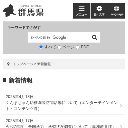
ペ
メ
ー
ニ
メ
色・
language
ジ
ュ
ニ
文
の
ー
ュ
字
キーワードでさがす
先
を
ー
頭
飛
で
ば
すべて
ページ
検
PDF
す。
し
索
て
対
本
トップページ
>
新着情報
象
文
へ
本
新着情報
文
2025年4月18日
ぐんまちゃん幼稚園等訪問活動について（エンターテインメン
ト・コンテンツ課）
2025年4月17日
令和7年度 全国学力・学習状況調査について（義務教育課）