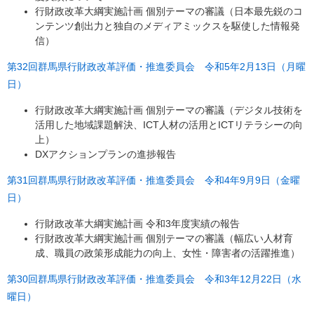
行財政改革大綱実施計画 個別テーマの審議（日本最先鋭のコ
ンテンツ創出力と独自のメディアミックスを駆使した情報発
信）
第32回群馬県行財政改革評価・推進委員会 令和5年2月13日（月曜
日）
行財政改革大綱実施計画 個別テーマの審議（デジタル技術を
活用した地域課題解決、ICT人材の活用とICTリテラシーの向
上）
DXアクションプランの進捗報告
第31回群馬県行財政改革評価・推進委員会 令和4年9月9日（金曜
日）
行財政改革大綱実施計画 令和3年度実績の報告
行財政改革大綱実施計画 個別テーマの審議（幅広い人材育
成、職員の政策形成能力の向上、女性・障害者の活躍推進）
第30回群馬県行財政改革評価・推進委員会 令和3年12月22日（水
曜日）