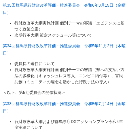
第35回群馬県行財政改革評価・推進委員会 令和6年3月15日（金曜
日）
行財政改革大綱実施計画 個別テーマの審議（エビデンスに基
づく政策立案）
次期行革大綱 策定スケジュール等について
第34回群馬県行財政改革評価・推進委員会 令和5年11月2日（木曜
日）
委員長の選任について
行財政改革大綱実施計画 個別テーマの審議（県への支払い方
法の多様化（キャッシュレス導入、コンビニ納付等）、官民
共創コミュニティの理念を活かした行政手法の導入）
＜以下、第5期委員会の開催状況＞
第33回群馬県行財政改革評価・推進委員会 令和5年7月14日（金曜
日）
行財政改革大綱および群馬県庁DXアクションプラン令和4年
度実績について