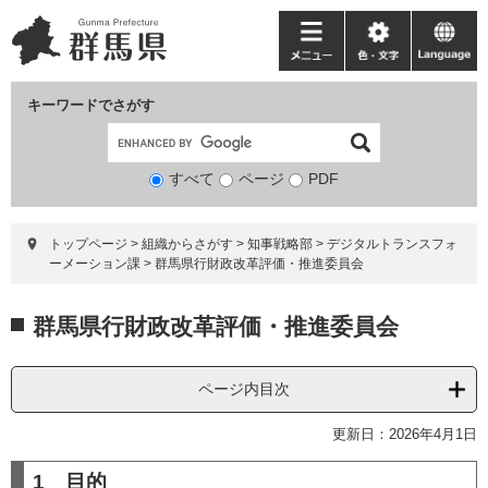
ペ
メ
ー
ニ
メ
色・
language
ジ
ュ
ニ
文
の
ー
ュ
字
キーワードでさがす
先
を
ー
頭
飛
で
ば
すべて
ページ
検
PDF
す。
し
索
て
対
本
トップページ
>
組織からさがす
>
知事戦略部
>
デジタルトランスフォ
象
文
ーメーション課
>
群馬県行財政改革評価・推進委員会
へ
本
群馬県行財政改革評価・推進委員会
文
ページ内目次
更新日：2026年4月1日
1 目的