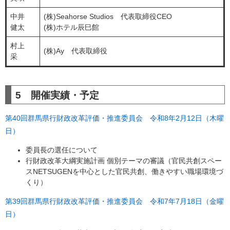
中井
(株)Seahorse Studios 代表取締役CEO
健太
(株)ホテル辰巳館
村上
​(株)Ay 代表取締役
采
5 開催実績・予定
第40回群馬県行財政改革評価・推進委員会 令和8年2月12日（木曜
日）
委員長の選任について
行財政改革大綱実施計画 個別テーマの審議（官民共創スペー
スNETSUGENを中心とした官民共創、働きやすい職場環境づ
くり）
第39回群馬県行財政改革評価・推進委員会 令和7年7月18日（金曜
日）