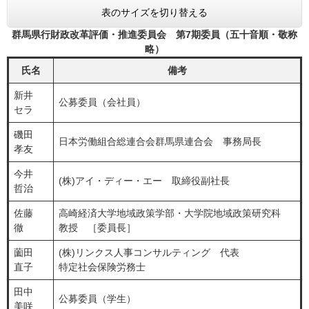
表のサイズを切り替える
群馬県行財政改革評価・推進委員会 第7期委員（五十音順・敬称
略）
氏名
備考
新井
公募委員（会社員）
セラ
磯田
日本労働組合総連合会群馬県連合会 事務局長
孝友
今井
(株)アイ・ディー・エー 取締役副社長
哲治
佐藤
高崎経済大学地域政策学部・大学院地域政策研究科
徹
教授 ［委員長］
薗田
​(株)リンクス人事コンサルティング 代表
直子
特定社会保険労務士
田中
公募委員（学生）
美咲