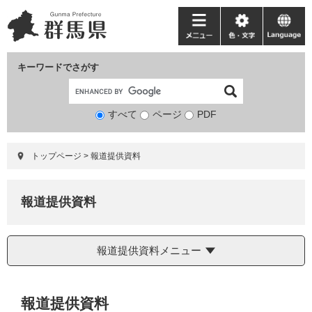
ペ
メ
ー
ニ
メ
色・
language
ジ
ュ
ニ
文
の
ー
ュ
字
キーワードでさがす
先
を
ー
頭
飛
で
ば
すべて
ページ
検
PDF
す。
し
索
て
対
本
トップページ
>
報道提供資料
象
文
へ
報道提供資料
報道提供資料メニュー
本
報道提供資料
文