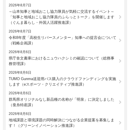
2026年8月7日
～山本知事と地域おこし協力隊員が気軽に交流するイベント～
「知事と地域おこし協力隊員のふらっとトーク」を開催します
（ぐんま暮らし・外国人活躍推進課）
2026年8月7日
令和8年度「高校生リバースメンター」知事への提言会について
（戦略企画課）
2026年8月6日
県庁舎文書庫におけるニュウハクシミの確認について（総務事
務管理課）
2026年8月6日
TUMO Gunma送迎用バス購入のクラウドファンディングを実施
します（eスポーツ・クリエイティブ推進課）
2026年8月6日
群馬県オリジナルなし新品種の名称が「明泉」に決定しました
（蚕糸特産課）
2026年8月6日
地域課題と環境課題の同時解決につながる企業提案を募集しま
す！（グリーンイノベーション推進課）