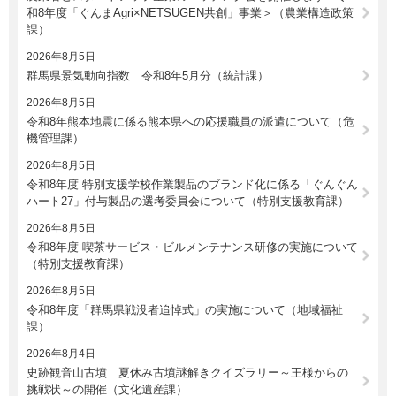
和8年度「ぐんまAgri×NETSUGEN共創」事業＞（農業構造政策
課）
2026年8月5日
群馬県景気動向指数 令和8年5月分（統計課）
2026年8月5日
令和8年熊本地震に係る熊本県への応援職員の派遣について（危
機管理課）
2026年8月5日
令和8年度 特別支援学校作業製品のブランド化に係る「ぐんぐん
ハート27」付与製品の選考委員会について（特別支援教育課）
2026年8月5日
令和8年度 喫茶サービス・ビルメンテナンス研修の実施について
（特別支援教育課）
2026年8月5日
令和8年度「群馬県戦没者追悼式」の実施について（地域福祉
課）
2026年8月4日
史跡観音山古墳 夏休み古墳謎解きクイズラリー～王様からの
挑戦状～の開催（文化遺産課）