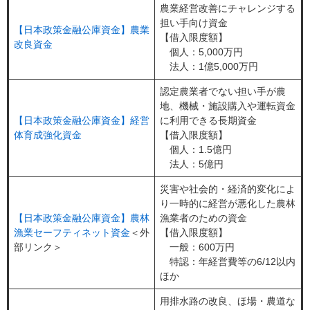
農業経営改善にチャレンジする
担い手向け資金
【日本政策金融公庫資金】農業
【借入限度額】
改良資金
個人：5,000万円
法人：1億5,000万円
認定農業者でない担い手が農
地、機械・施設購入や運転資金
【日本政策金融公庫資金】経営
に利用できる長期資金
体育成強化資金
【借入限度額】
個人：1.5億円
法人：5億円
災害や社会的・経済的変化によ
り一時的に経営が悪化した農林
【日本政策金融公庫資金】農林
漁業者のための資金
漁業セーフティネット資金
＜外
【借入限度額】
部リンク＞
一般：600万円
特認：年経営費等の6/12以内
ほか
用排水路の改良、ほ場・農道な