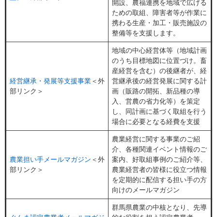
開設、農福連携を地域で広げる
ための取組、障害者等が作業に
携わる生産・加工・販売施設の
整備等を支援します。
地域の中心経営体等（地域計画
のうち目標地図に位置づけ。畜
産経営を含む）の後継者が、経
経営継承・発展等支援事業
＜外
営継承後の経営発展に関する計
部リンク＞
画（販路の開拓、新品種の導
入、営農の省力化等）を策定
し、同計画に基づく取組を行う
場合に必要となる経費を支援
農業経営に関する事業のご紹
介、各種関連イベント情報のご
農業担い手メールマガジン
＜外
案内、好取組事例のご紹介等、
部リンク＞
農業経営者の皆様に役立つ情報
を定期的に配信する担い手の方
向けのメールマガジン
群馬県農業の中核となり、先導