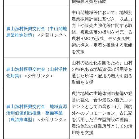
機械導入費を補助​
中山間地域等において、地域別
農業振興計画に基づき、収益力
向上や販売力強化等に関する取
農山漁村振興交付金（中山間地
組、複数集落の機能を補完する
農業推進対策）
＜外部リンク＞
農村RMOの形成、デジタル技
術の導入・定着を推進する取組
を支援
⼭村の活性化を図るため、⼭村
農山漁村振興交付金（山村活性
の特⾊ある地域資源の活⽤等を
化対策）
＜外部リンク＞
通じた所得・雇⽤の増⼤を図る
取組を⽀援
農泊地域の実施体制の整備や経
営の強化、食や景観の観光コン
農山漁村振興交付金 地域資源
テンツとしての磨き上げ、国内
活用価値創出推進・整備事業
外へのプロモーション、古民家
（農泊推進型）
＜外部リンク＞
を活用した滞在型施設の整備、
農泊施設の避難所等としての活
用等を支援