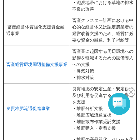
・泥炭地帯における草地の排水
不良の改善
畜産クラスター計画における中
畜産経営体質強化支援資金融
心的な経営体又は認定農業者の
通事業
経営改善支援のため、経営に必
要な資金の融通、利子補給等
畜産業に起因する周辺環境への
影響を軽減するための設備導入
畜産経営環境周辺整備支援事業
への支援
・臭気対策
・排水対策
良質堆肥の安定生産・安定供給
及び利用を促進するための取組
を支援
良質堆肥流通促進事業
・堆肥分析支援
・堆肥広域流通支援
・堆肥散布作業受託支援
・堆肥購入・定着支援
・堆肥の高品質化、ペレット化