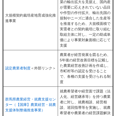
菜の輸出拡大を見据え、国内産
が需要に応えきれていない品目
や作型の作付拡大、輸出先国の
大規模契約栽培産地育成強化推
規制やニーズに適合した生産等
進事業
を推進するため、大規模面積で
実需者との契約栽培に取り組む
取組主体に対し、一定の助成単
価により事業対象面積に応じて
支援
農業者が経営発展を図るため、
5年後の経営改善目標を記載し
た農業経営改善計画を作成し、
認定農業者制度
＜外部リンク＞
市町村等の認定を受けること
で、各種の支援を受けられる制
度
就農希望者や経営面で課題（法
人化、経営継承等）を持つ農業
群馬県農業経営・就農支援セン
者に対し、就農相談、経営相
ター（【国庫】農業経営・就農
談、巡回指導等を実施し、就農
支援体制整備推進事業）
希望者や農業者の経営課題解決