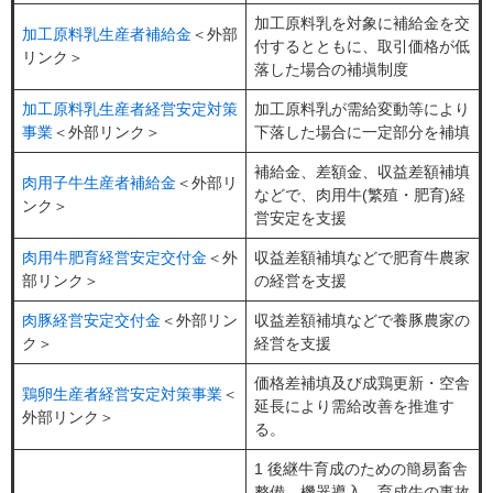
加工原料乳を対象に補給金を交
加工原料乳生産者補給金
＜外部
付するとともに、取引価格が低
リンク＞
落した場合の補塡制度
加工原料乳生産者経営安定対策
加工原料乳が需給変動等により
事業
＜外部リンク＞
下落した場合に一定部分を補填
補給金、差額金、収益差額補填
肉用子牛生産者補給金
＜外部リ
などで、肉用牛(繁殖・肥育)経
ンク＞
営安定を支援
肉用牛肥育経営安定交付金
＜外
収益差額補填などで肥育牛農家
部リンク＞
の経営を支援
肉豚経営安定交付金
＜外部リン
収益差額補填などで養豚農家の
ク＞
経営を支援
価格差補填及び成鶏更新・空舎
鶏卵生産者経営安定対策事業
＜
延長により需給改善を推進す
外部リンク＞
る。
1 後継牛育成のための簡易畜舎
整備、機器導入、育成牛の事故