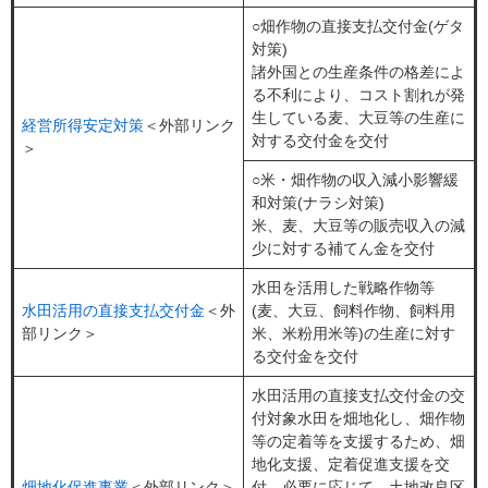
○畑作物の直接支払交付金(ゲタ
対策)
諸外国との生産条件の格差によ
る不利により、コスト割れが発
生している麦、大豆等の生産に
経営所得安定対策
＜外部リンク
対する交付金を交付
＞
○米・畑作物の収入減小影響緩
和対策(ナラシ対策)
米、麦、大豆等の販売収入の減
少に対する補てん金を交付
水田を活用した戦略作物等
水田活用の直接支払交付金
＜外
(麦、大豆、飼料作物、飼料用
部リンク＞
米、米粉用米等)の生産に対す
る交付金を交付
水田活用の直接支払交付金の交
付対象水田を畑地化し、畑作物
等の定着等を支援するため、畑
地化支援、定着促進支援を交
畑地化促進事業
＜外部リンク＞
付。必要に応じて、土地改良区