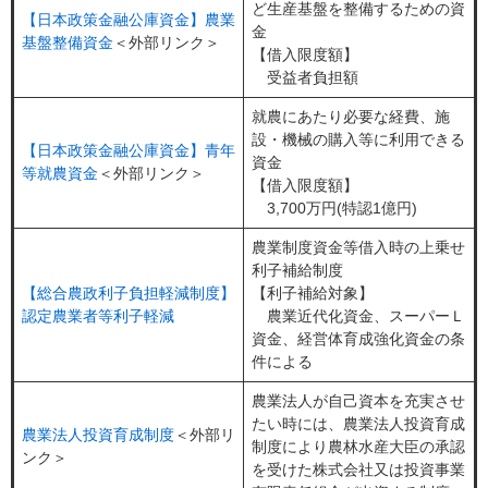
ど生産基盤を整備するための資
【日本政策金融公庫資金】農業
金
基盤整備資金
＜外部リンク＞
【借入限度額】
受益者負担額
就農にあたり必要な経費、施
設・機械の購入等に利用できる
【日本政策金融公庫資金】青年
資金
等就農資金
＜外部リンク＞
【借入限度額】
3,700万円(特認1億円)
農業制度資金等借入時の上乗せ
利子補給制度
【総合農政利子負担軽減制度】
【利子補給対象】
認定農業者等利子軽減
農業近代化資金、スーパーＬ
資金、経営体育成強化資金の条
件による
農業法人が自己資本を充実させ
たい時には、農業法人投資育成
農業法人投資育成制度
＜外部リ
制度により農林水産大臣の承認
ンク＞
を受けた株式会社又は投資事業