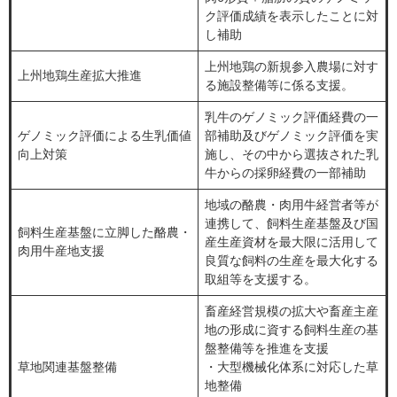
ク評価成績を表示したことに対
し補助
上州地鶏の新規参入農場に対す
上州地鶏生産拡大推進
る施設整備等に係る支援。
乳牛のゲノミック評価経費の一
ゲノミック評価による生乳価値
部補助及びゲノミック評価を実
向上対策
施し、その中から選抜された乳
牛からの採卵経費の一部補助
地域の酪農・肉用牛経営者等が
連携して、飼料生産基盤及び国
飼料生産基盤に立脚した酪農・
産生産資材を最大限に活用して
肉用牛産地支援
良質な飼料の生産を最大化する
取組等を支援する。
畜産経営規模の拡大や畜産主産
地の形成に資する飼料生産の基
盤整備等を推進を支援
草地関連基盤整備
・大型機械化体系に対応した草
地整備