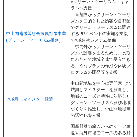
○グリーン・ツーリズム・キャ
ラバン支援
首都圏からグリーン・ツーリ
ズムを目的とした誘客や首都圏
でグリーン・ツーリズムに関連
中山間地域等総合振興対策事業
するPRイベントの実施を支援
(グリーン・ツーリズム推進)
○地域連携システム整備
県内外からグリーン・ツーリ
ズムの誘客を図るために、長期
にわたって地域全体で受入でき
るようなプランの作成や体験プ
ログラムの開発等を支援
中山間地域を中心に専門家（地
域興しマイスター）を派遣し、
地域のニーズと特性に対応した
地域興しマイスター派遣
グリーン・ツーリズム及び地域
づくりを推進し、中山間地域等
の活性化を支援
国産野菜の輸入からのシェア奪
還や海外市場でニーズのある野