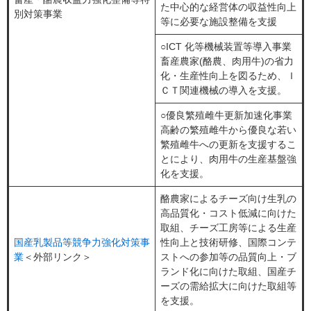
た中心的な経営体の収益性向上
別対策事業
等に必要な施設整備を支援
○ICT 化等機械装置等導入事業
畜産農家(酪農、肉用牛)の省力
化・生産性向上を図るため、Ｉ
ＣＴ関連機械の導入を支援。
○優良繁殖雌牛更新加速化事業
高齢の繁殖雌牛から優良な若い
繁殖雌牛への更新を支援するこ
とにより、肉用牛の生産基盤強
化を支援。
酪農家によるチーズ向け生乳の
高品質化・コスト低減に向けた
取組、チーズ工房等による生産
国産乳製品等競争力強化対策事
性向上と技術研修、国際コンテ
業
＜外部リンク＞
ストへの参加等の品質向上・ブ
ランド化に向けた取組、国産チ
ーズの需給拡大に向けた取組等
を支援。