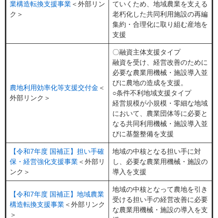
業構造転換支援事業
＜外部リン
ていくため、地域農業を支える
ク＞
老朽化した共同利用施設の再編
集約・合理化に取り組む産地を
支援
〇融資主体支援タイプ
融資を受け、経営改善のために
必要な農業用機械・施設導入並
びに農地の造成を支援。
農地利用効率化等支援交付金
＜
○条件不利地域支援タイプ
外部リンク＞
経営規模が小規模・零細な地域
において、農業団体等に必要と
なる共同利用機械・施設導入並
びに基盤整備を支援
【令和7年度 国補正】担い手確
地域の中核となる担い手に対
保・経営強化支援事業
＜外部リ
し、必要な農業用機械・施設の
ンク＞
導入を支援
地域の中核となって農地を引き
【令和7年度 国補正】地域農業
受ける担い手の経営改善に必要
構造転換支援事業
＜外部リンク
な農業用機械・施設の導入を支
＞