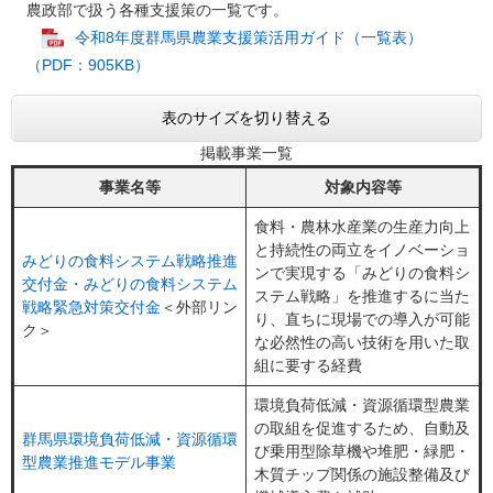
農政部で扱う各種支援策の一覧です。
令和8年度群馬県農業支援策活用ガイド（一覧表）
（PDF：905KB）
表のサイズを切り替える
掲載事業一覧
事業名等
対象内容等
食料・農林水産業の生産力向上
と持続性の両立をイノベーショ
みどりの食料システム戦略推進
ンで実現する「みどりの食料シ
交付金・みどりの食料システム
ステム戦略」を推進するに当た
戦略緊急対策交付金
＜外部リン
り、直ちに現場での導入が可能
ク＞
な必然性の高い技術を用いた取
組に要する経費
環境負荷低減・資源循環型農業
の取組を促進するため、自動及
群馬県環境負荷低減・資源循環
び乗用型除草機や堆肥・緑肥・
型農業推進モデル事業
木質チップ関係の施設整備及び