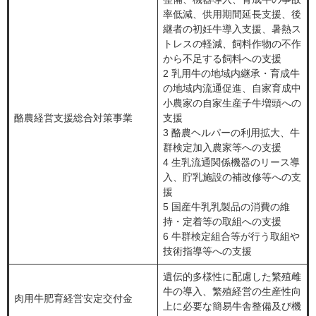
率低減、供用期間延長支援、後
継者の初妊牛導入支援、暑熱ス
トレスの軽減、飼料作物の不作
から不足する飼料への支援
2 乳用牛の地域内継承・育成牛
の地域内流通促進、自家育成中
小農家の自家生産子牛増頭への
酪農経営支援総合対策事業
支援
3 酪農ヘルパーの利用拡大、牛
群検定加入農家等への支援
4 生乳流通関係機器のリース導
入、貯乳施設の補改修等への支
援
5 国産牛乳乳製品の消費の維
持・定着等の取組への支援
6 牛群検定組合等が行う取組や
技術指導等への支援
遺伝的多様性に配慮した繁殖雌
牛の導入、繁殖経営の生産性向
肉用牛肥育経営安定交付金
上に必要な簡易牛舎整備及び機