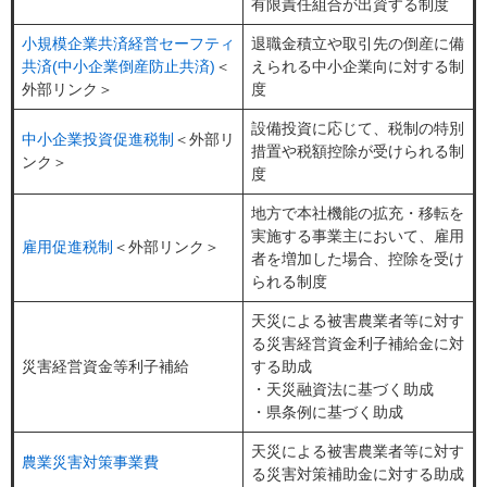
有限責任組合が出資する制度
小規模企業共済経営セーフティ
退職金積立や取引先の倒産に備
共済(中小企業倒産防止共済)
＜
えられる中小企業向に対する制
外部リンク＞
度
設備投資に応じて、税制の特別
中小企業投資促進税制
＜外部リ
措置や税額控除が受けられる制
ンク＞
度
地方で本社機能の拡充・移転を
実施する事業主において、雇用
雇用促進税制
＜外部リンク＞
者を増加した場合、控除を受け
られる制度
天災による被害農業者等に対す
る災害経営資金利子補給金に対
災害経営資金等利子補給
する助成
・天災融資法に基づく助成
・県条例に基づく助成
天災による被害農業者等に対す
農業災害対策事業費
る災害対策補助金に対する助成