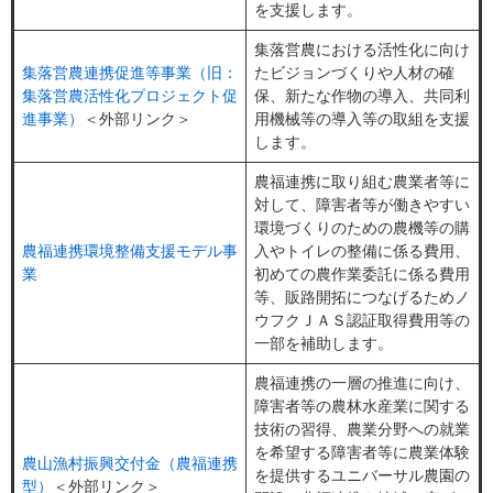
を支援します。
集落営農における活性化に向け
集落営農連携促進等事業（旧：
たビジョンづくりや人材の確
集落営農活性化プロジェクト促
保、新たな作物の導入、共同利
進事業）
＜外部リンク＞
用機械等の導入等の取組を支援
します。
農福連携に取り組む農業者等に
対して、障害者等が働きやすい
環境づくりのための農機等の購
農福連携環境整備支援モデル事
入やトイレの整備に係る費用、
業
初めての農作業委託に係る費用
等、販路開拓につなげるためノ
ウフクＪＡＳ認証取得費用等の
一部を補助します。
農福連携の一層の推進に向け、
障害者等の農林水産業に関する
技術の習得、農業分野への就業
を希望する障害者等に農業体験
農山漁村振興交付金（農福連携
を提供するユニバーサル農園の
型）
＜外部リンク＞