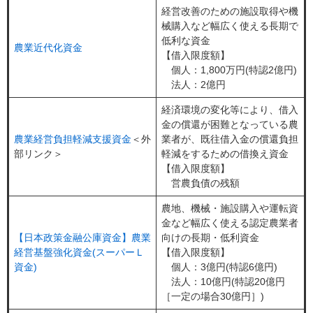
経営改善のための施設取得や機
械購入など幅広く使える長期で
低利な資金
農業近代化資金
【借入限度額】
個人：1,800万円(特認2億円)
法人：2億円
経済環境の変化等により、借入
金の償還が困難となっている農
農業経営負担軽減支援資金
＜外
業者が、既往借入金の償還負担
部リンク＞
軽減をするための借換え資金
【借入限度額】
営農負債の残額
農地、機械・施設購入や運転資
金など幅広く使える認定農業者
【日本政策金融公庫資金】農業
向けの長期・低利資金
経営基盤強化資金(スーパーＬ
【借入限度額】
資金)
個人：3億円(特認6億円)
法人：10億円(特認20億円
［一定の場合30億円］)