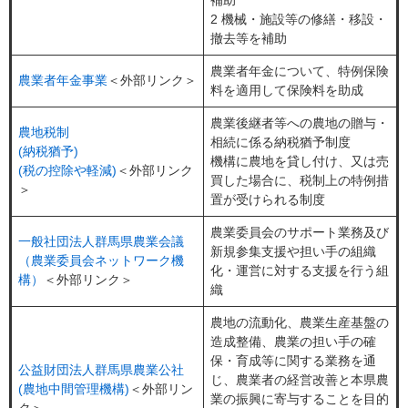
2 機械・施設等の修繕・移設・
撤去等を補助
農業者年金について、特例保険
農業者年金事業
＜外部リンク＞
料を適用して保険料を助成
農業後継者等への農地の贈与・
農地税制
相続に係る納税猶予制度
(納税猶予)
機構に農地を貸し付け、又は売
(税の控除や軽減)
＜外部リンク
買した場合に、税制上の特例措
＞
置が受けられる制度
農業委員会のサポート業務及び
一般社団法人群馬県農業会議
新規参集支援や担い手の組織
（農業委員会ネットワーク機
化・運営に対する支援を行う組
構）
＜外部リンク＞
織
農地の流動化、農業生産基盤の
造成整備、農業の担い手の確
保・育成等に関する業務を通
公益財団法人群馬県農業公社
じ、農業者の経営改善と本県農
(農地中間管理機構)
＜外部リン
業の振興に寄与することを目的
ク＞