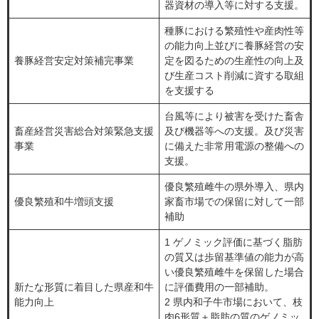
器資材の導入等に対する支援。
種豚における繁殖性や産肉性等
の能力向上並びに養豚経営の安
養豚経営安定対策補完事業
定を図るための生産性の向上及
び生産コスト削減に資する取組
を支援する
台風等により被害を受けた畜舎
畜産経営災害総合対策緊急支援
及び機器等への支援。及び災害
事業
に備えた非常用電源の整備への
支援。
優良繁殖雌牛の県外導入、県内
優良繁殖和牛増頭支援
家畜市場での保留に対して一部
補助
1 ゲノミック評価に基づく脂肪
の質又は歩留基準値の能力が高
い優良繁殖雌牛を保留した場合
新たな形質に着目した県産和牛
に評価費用の一部補助。
能力向上
2 県内和子牛市場において、枝
肉6形質＋脂肪の質のゲノミッ