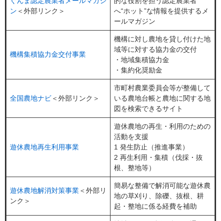
ぐんま認定農業者メールマガジ
的な役割を担う認定農業者
ン
＜外部リンク＞
へ“ホット”な情報を提供するメ
ールマガジン
機構に対し農地を貸し付けた地
域等に対する協力金の交付
機構集積協力金交付事業
・地域集積協力金
・集約化奨励金
市町村農業委員会等が整備して
全国農地ナビ
＜外部リンク＞
いる農地台帳と農地に関する地
図を検索できるサイト
遊休農地の再生・利用のための
活動を支援
遊休農地再生利用事業
1 発生防止（推進事業）
2 再生利用・集積（伐採・抜
根、整地等）
簡易な整備で解消可能な遊休農
遊休農地解消対策事業
＜外部リ
地の草刈り、除礫、抜根、耕
ンク＞
起・整地に係る経費を補助