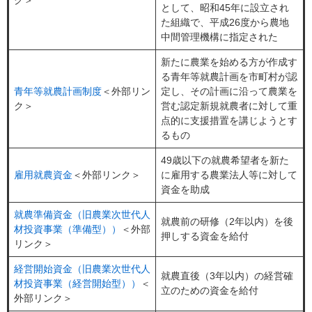
として、昭和45年に設立され
た組織で、平成26度から農地
中間管理機構に指定された
新たに農業を始める方が作成す
る青年等就農計画を市町村が認
青年等就農計画制度
＜外部リン
定し、その計画に沿って農業を
ク＞
営む認定新規就農者に対して重
点的に支援措置を講じようとす
るもの
49歳以下の就農希望者を新た
雇用就農資金
＜外部リンク＞
に雇用する農業法人等に対して
資金を助成
就農準備資金（旧農業次世代人
就農前の研修（2年以内）を後
材投資事業（準備型））
＜外部
押しする資金を給付
リンク＞
経営開始資金（旧農業次世代人
就農直後（3年以内）の経営確
材投資事業（経営開始型））
＜
立のための資金を給付
外部リンク＞