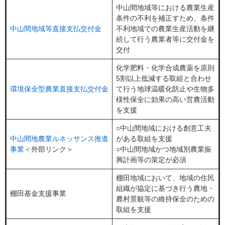
中山間地域等における農業生産
条件の不利を補正すため、条件
中山間地域等直接支払交付金
不利地域での農業生産活動を継
続して行う農業者等に交付金を
交付
化学肥料・化学合成農薬を原則
5割以上低減する取組と合わせ
環境保全型農業直接支払交付金
て行う地球温暖化防止や生物多
様性保全に効果の高い営農活動
を支援
○中山間地域における創意工夫
中山間地農業ルネッサンス推進
がある取組を支援
事業
＜外部リンク＞
○中山間地域かつ地域別農業振
興計画等の策定が必須
棚田地域において、地域の住民
組織が協定に基づき行う農地・
棚田基金支援事業
農村景観等の維持保全のための
取組を支援