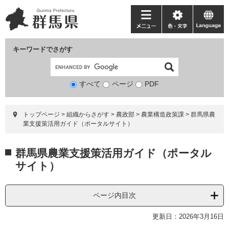
ペ
メ
ー
ニ
メ
色・
language
ジ
ュ
ニ
文
の
ー
ュ
字
キーワードでさがす
先
を
ー
頭
飛
で
ば
すべて
ページ
検
PDF
す。
し
索
て
対
本
トップページ
>
組織からさがす
>
農政部
>
農業構造政策課
>
群馬県農
象
文
業支援策活用ガイド（ポータルサイト）
へ
本
群馬県農業支援策活用ガイド（ポータル
文
サイト）
ページ内目次
更新日：2026年3月16日