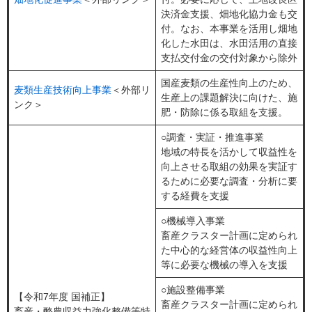
決済金支援、畑地化協力金も交
付。なお、本事業を活用し畑地
化した水田は、水田活用の直接
支払交付金の交付対象から除外
国産麦類の生産性向上のため、
麦類生産技術向上事業
＜外部リ
生産上の課題解決に向けた、施
ンク＞
肥・防除に係る取組を支援。
○調査・実証・推進事業
地域の特長を活かして収益性を
向上させる取組の効果を実証す
るために必要な調査・分析に要
する経費を支援
○機械導入事業
畜産クラスター計画に定められ
た中心的な経営体の収益性向上
等に必要な機械の導入を支援
○施設整備事業
【令和7年度 国補正】
畜産クラスター計画に定められ
畜産・酪農収益力強化整備等特