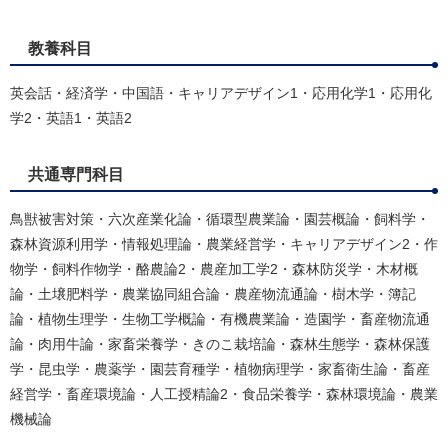
教養科目
英会話・経済学・中国語・キャリアデザイン1・応用化学1・応用化
学2・英語1・英語2
共通専門科目
鳥獣被害対策・六次産業化論・循環型農業論・園芸概論・飼料学・
森林資源利用学・情報処理論・農業経営学・キャリアデザイン2・作
物学・飼料作物学・酪農論2・農産加工学2・森林防災学・木材概
論・土壌肥料学・農業協同組合論・農産物流通論・樹木学・簿記
論・植物生理学・生物工学概論・有機農業論・造園学・畜産物流通
論・肉用牛論・家畜栄養学・きのこ栽培論・森林生態学・森林保護
学・昆虫学・農薬学・園芸育種学・植物病理学・家畜衛生論・畜産
経営学・畜産環境論・人工授精論2・食品栄養学・森林環境論・農業
機械論