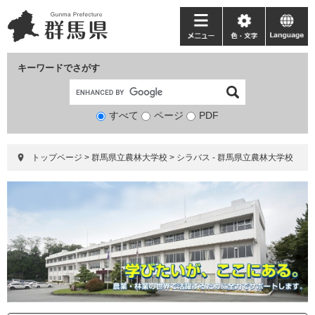
ペ
メ
ー
ニ
メ
色・
language
ジ
ュ
ニ
文
の
ー
ュ
字
キーワードでさがす
先
を
ー
頭
飛
で
ば
すべて
ページ
検
PDF
す。
し
索
て
対
本
トップページ
>
群馬県立農林大学校
>
シラバス - 群馬県立農林大学校
象
文
へ