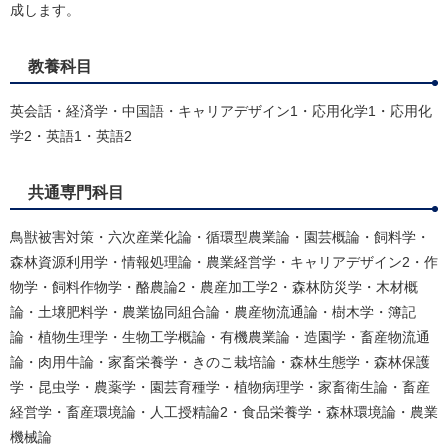
成します。
教養科目
英会話・経済学・中国語・キャリアデザイン1・応用化学1・応用化
学2・英語1・英語2
共通専門科目
鳥獣被害対策・六次産業化論・循環型農業論・園芸概論・飼料学・
森林資源利用学・情報処理論・農業経営学・キャリアデザイン2・作
物学・飼料作物学・酪農論2・農産加工学2・森林防災学・木材概
論・土壌肥料学・農業協同組合論・農産物流通論・樹木学・簿記
論・植物生理学・生物工学概論・有機農業論・造園学・畜産物流通
論・肉用牛論・家畜栄養学・きのこ栽培論・森林生態学・森林保護
学・昆虫学・農薬学・園芸育種学・植物病理学・家畜衛生論・畜産
経営学・畜産環境論・人工授精論2・食品栄養学・森林環境論・農業
機械論