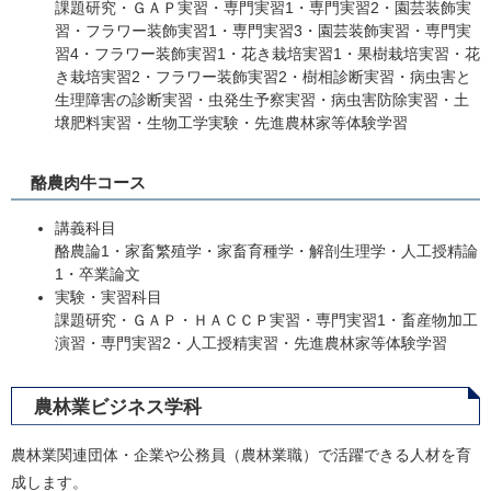
課題研究・ＧＡＰ実習・専門実習1・専門実習2・園芸装飾実
習・フラワー装飾実習1・専門実習3・園芸装飾実習・専門実
習4・フラワー装飾実習1・花き栽培実習1・果樹栽培実習・花
き栽培実習2・フラワー装飾実習2・樹相診断実習・病虫害と
生理障害の診断実習・虫発生予察実習・病虫害防除実習・土
壌肥料実習・生物工学実験・先進農林家等体験学習
酪農肉牛コース
講義科目
酪農論1・家畜繁殖学・家畜育種学・解剖生理学・人工授精論
1・卒業論文
実験・実習科目
課題研究・ＧＡＰ・ＨＡＣＣＰ実習・専門実習1・畜産物加工
演習・専門実習2・人工授精実習・先進農林家等体験学習
農林業ビジネス学科
農林業関連団体・企業や公務員（農林業職）で活躍できる人材を育
成します。