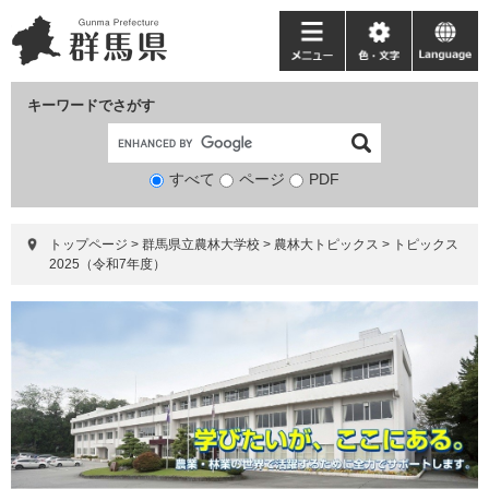
ペ
メ
ー
ニ
メ
色・
language
ジ
ュ
ニ
文
の
ー
ュ
字
キーワードでさがす
先
を
ー
頭
飛
で
ば
すべて
ページ
検
PDF
す。
し
索
て
対
本
トップページ
>
群馬県立農林大学校
>
農林大トピックス
>
トピックス
象
文
2025（令和7年度）
へ