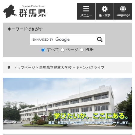
ペ
メ
ー
ニ
メ
色・
language
ジ
ュ
ニ
文
の
ー
ュ
字
キーワードでさがす
先
を
ー
頭
飛
で
ば
すべて
ページ
検
PDF
す。
し
索
て
対
本
トップページ
>
群馬県立農林大学校
>
キャンパスライフ
象
文
へ