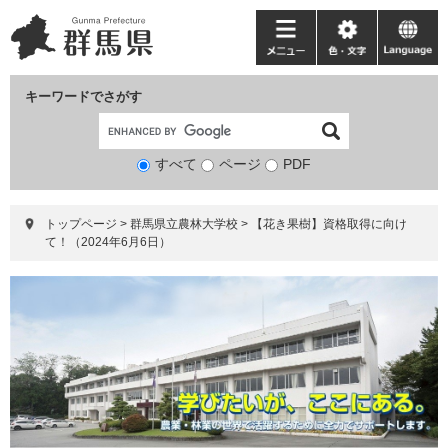
ペ
メ
ー
ニ
メ
色・
language
ジ
ュ
ニ
文
の
ー
ュ
字
キーワードでさがす
先
を
ー
頭
飛
で
ば
すべて
ページ
検
PDF
す。
し
索
て
対
本
トップページ
>
群馬県立農林大学校
>
【花き果樹】資格取得に向け
象
文
て！（2024年6月6日）
へ