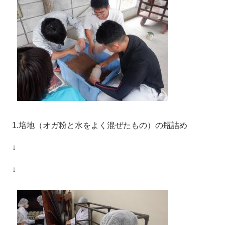
1.培地（オガ粉と水をよく混ぜたもの）の瓶詰め
↓
↓