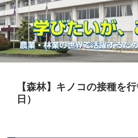
本
文
【森林】キノコの接種を行
日）