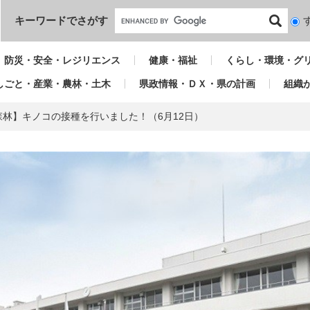
本文へ
キーワードでさがす
検
索
対
防災・安全・レジリエンス
健康・福祉
くらし・環境・グ
象
しごと・産業・農林・土木
県政情報・ＤＸ・県の計画
組織
森林】キノコの接種を行いました！（6月12日）