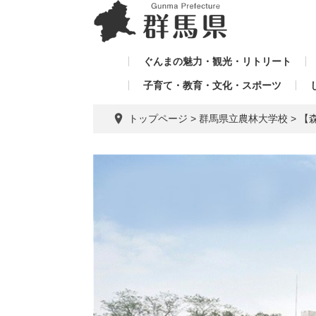
ペ
メ
メ
ー
ニ
ニ
ジ
ュ
ュ
の
ー
ぐんまの魅力・観光・リトリート
ー
先
を
子育て・教育・文化・スポーツ
を
頭
飛
飛
で
ば
トップページ
>
群馬県立農林大学校
>
【
す。
し
ば
て
し
本
て
文
へ