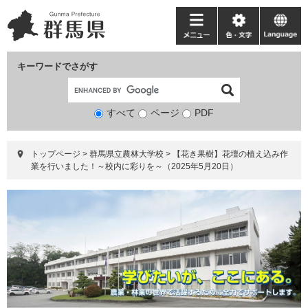
ペ
メ
ー
ニ
メ
色・
language
ジ
ュ
ニ
文
の
ー
ュ
字
キーワードでさがす
先
を
ー
頭
飛
で
ば
すべて
ページ
検
PDF
す。
し
索
て
対
本
トップページ
>
群馬県立農林大学校
>
【花き果樹】花壇の植え込み作
象
文
業を行いました！～校内に彩りを～（2025年5月20日）
へ