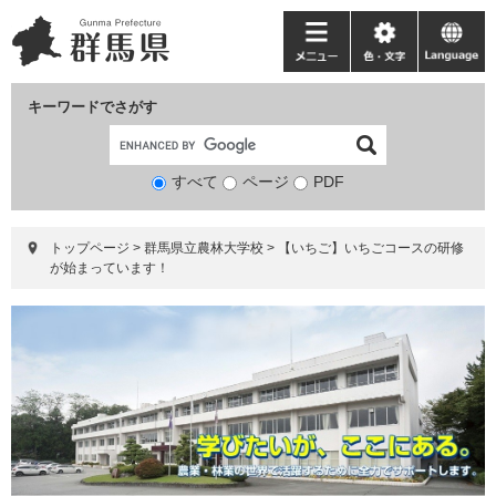
ペ
メ
ー
ニ
メ
色・
language
ジ
ュ
ニ
文
の
ー
ュ
字
キーワードでさがす
先
を
ー
頭
飛
で
ば
すべて
ページ
検
PDF
す。
し
索
て
対
本
トップページ
>
群馬県立農林大学校
>
【いちご】いちごコースの研修
象
文
が始まっています！
へ