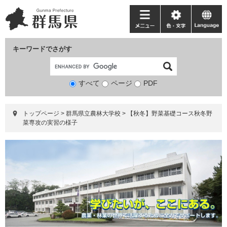
ペ
メ
ー
ニ
メ
色・
language
ジ
ュ
ニ
文
の
ー
ュ
字
キーワードでさがす
先
を
ー
頭
飛
で
ば
すべて
ページ
検
PDF
す。
し
索
て
対
本
トップページ
>
群馬県立農林大学校
>
【秋冬】野菜基礎コース秋冬野
象
文
菜専攻の実習の様子
へ