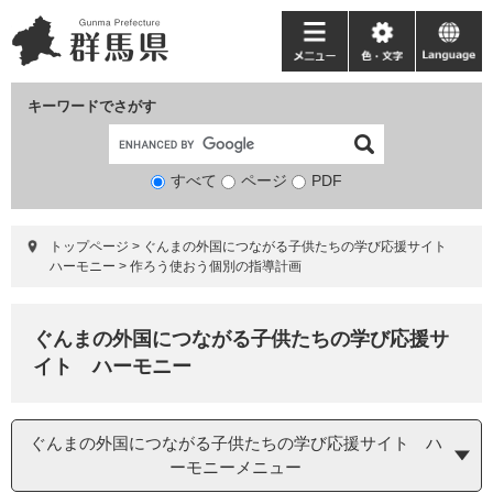
ペ
メ
ー
ニ
メ
色・
language
ジ
ュ
ニ
文
の
ー
ュ
字
キーワードでさがす
先
を
ー
頭
飛
で
ば
すべて
ページ
検
PDF
す。
し
索
て
対
本
トップページ
>
ぐんまの外国につながる子供たちの学び応援サイト
象
文
ハーモニー
>
作ろう使おう個別の指導計画
へ
ぐんまの外国につながる子供たちの学び応援サ
イト ハーモニー
ぐんまの外国につながる子供たちの学び応援サイト ハ
ーモニーメニュー