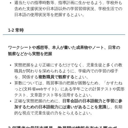
週当たりの指導時数等、指導計画に生かせるよう、学校外も
含めた支援状況や日本語以外の学習習得状況、学校生活での
日本語の使用状況等を把握するとよい。
1-2 常時
ワークシートや感想等、本人が書いた成果物やノート、日常の
観察などから実態を把握
実態把握をより正確にするだけでなく、児童生徒と多くの教
職員が関わりを深められるように、学級内での学習の様子
を、関係する
複数職員で観察する
とよい。
算数については、既習事項の把握が困難なため、「かすたね
っと(文科省webサイト)」にある学年ごとの計算テストや図形
テスト、文章題テスト等を活用するとよい。
正確な実態把握のために、
日常会話の日本語能力と学習に参
加するための日本語能力には違いがあることを意識
し、長期
的な視点で児童生徒の力をとらえるとよい。