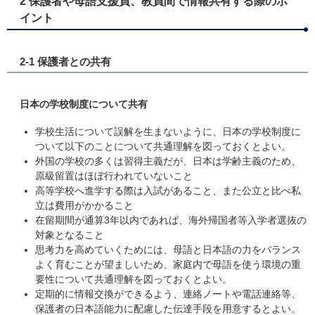
2 保護者や母語支援員、教員間で情報共有する際のポ
イント
2-1 保護者との共有
日本の学校制度について共有
学校生活について誤解を生まないように、日本の学校制度に
ついて以下のことについて共通理解を図っておくとよい。
外国の学校の多くは習得主義だが、日本は学齢主義のため、
原級留置はほぼ行われていないこと
高等学校へ進学する際は入試があること、また公立と比べ私
立は費用がかかること
在留期間が通算3年以内であれば、海外帰国者等入学者選抜の
対象となること
思考力を高めていくためには、母語と日本語の力をバランス
よく育むことが望ましいため、家庭内で母語を使う環境の重
要性について共通理解を図っておくとよい。
定期的に情報交換ができるよう、連絡ノートや電話連絡等、
保護者の日本語能力に配慮した伝達手段を用意するとよい。