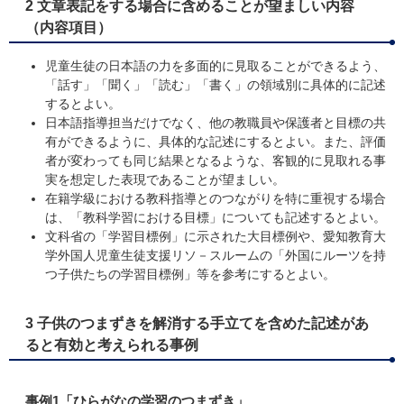
2 文章表記をする場合に含めることが望ましい内容
（内容項目）
児童生徒の日本語の力を多面的に見取ることができるよう、
「話す」「聞く」「読む」「書く」の領域別に具体的に記述
するとよい。
日本語指導担当だけでなく、他の教職員や保護者と目標の共
有ができるように、具体的な記述にするとよい。また、評価
者が変わっても同じ結果となるような、客観的に見取れる事
実を想定した表現であることが望ましい。
在籍学級における教科指導とのつながりを特に重視する場合
は、「教科学習における目標」についても記述するとよい。
文科省の「学習目標例」に示された大目標例や、愛知教育大
学外国人児童生徒支援リソ－スルームの「外国にルーツを持
つ子供たちの学習目標例」等を参考にするとよい。
3 子供のつまずきを解消する手立てを含めた記述があ
ると有効と考えられる事例
​事例1「ひらがなの学習のつまずき」