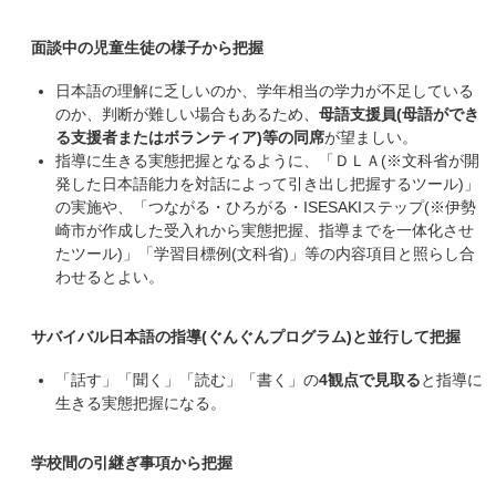
面談中の児童生徒の様子から把握
日本語の理解に乏しいのか、学年相当の学力が不足している
のか、判断が難しい場合もあるため、
母語支援員(母語ができ
る支援者またはボランティア)等の同席
が望ましい。
指導に生きる実態把握となるように、「ＤＬＡ(※文科省が開
発した日本語能力を対話によって引き出し把握するツール)」
の実施や、「つながる・ひろがる・ISESAKIステップ(※伊勢
崎市が作成した受入れから実態把握、指導までを一体化させ
たツール)」「学習目標例(文科省)」等の内容項目と照らし合
わせるとよい。
サバイバル日本語の指導(ぐんぐんプログラム)と並行して把握
「話す」「聞く」「読む」「書く」の
4観点で見取る
と指導に
生きる実態把握になる。
​学校間の引継ぎ事項から把握