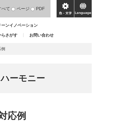
すべて
ページ
PDF
色・
language
文
リーンイノベーション
字
からさがす
お問い合わせ
応例
 ハーモニー
対応例