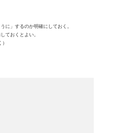
ように」するのか明確にしておく。
備しておくとよい。
く）