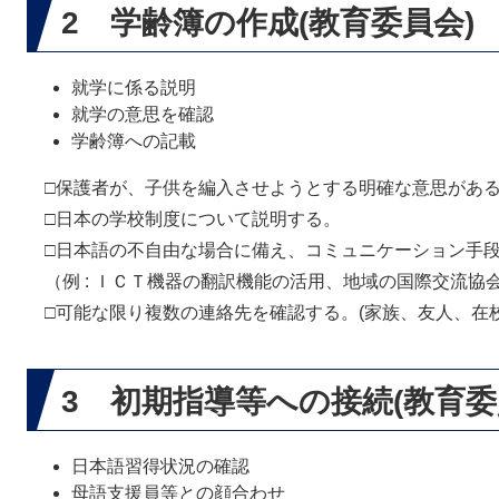
2 学齢簿の作成(教育委員会)
就学に係る説明
就学の意思を確認
学齢簿への記載
□保護者が、子供を編入させようとする明確な意思があ
□日本の学校制度について説明する。
□日本語の不自由な場合に備え、コミュニケーション手
（例 : ＩＣＴ機器の翻訳機能の活用、地域の国際交流協
□可能な限り複数の連絡先を確認する。(家族、友人、在
3 初期指導等への接続(教育委
日本語習得状況の確認
母語支援員等との顔合わせ