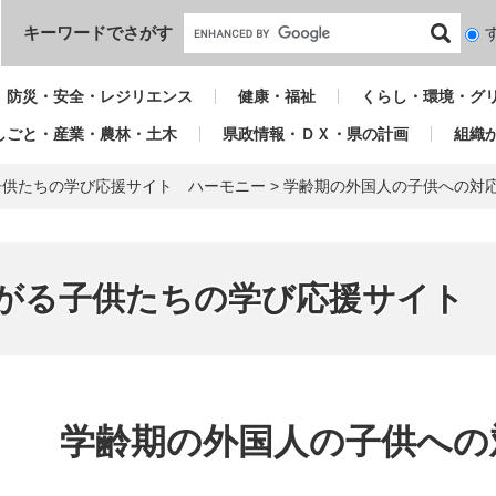
本文へ
キーワードでさがす
検
索
対
防災・安全・レジリエンス
健康・福祉
くらし・環境・グ
象
しごと・産業・農林・土木
県政情報・ＤＸ・県の計画
組織
子供たちの学び応援サイト ハーモニー
>
学齢期の外国人の子供への対
がる子供たちの学び応援サイト
本
文
学齢期の外国人の子供への