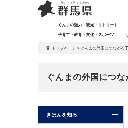
ペ
メ
メ
ー
ニ
ニ
ジ
ュ
ュ
の
ー
ぐんまの魅力・観光・リトリート
ー
先
を
子育て・教育・文化・スポーツ
を
頭
飛
飛
で
ば
トップページ
>
ぐんまの外国につながる
す。
し
ば
て
し
本
て
文
ぐんまの外国につな
へ
きほんを知る