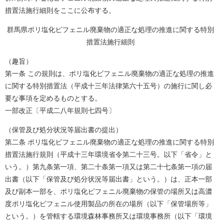
措置法施行細則をここに公布する。
群馬県ポリ塩化ビフェニル廃棄物の適正な処理の推進に関する特別
措置法施行細則
（趣旨）
第一条 この規則は、ポリ塩化ビフェニル廃棄物の適正な処理の推進
に関する特別措置法（平成十三年法律第六十五号）の施行に関し必
要な事項を定めるものとする。
一部改正〔平成二八年規則七四号〕
（保管及び処分状況等届出書の提出）
第二条 ポリ塩化ビフェニル廃棄物の適正な処理の推進に関する特別
措置法施行規則（平成十三年環境省令第二十三号。以下「省令」と
いう。）第九条第一項、第二十条第一項又は第二十七条第一項の届
出書（以下「保管及び処分状況等届出書」という。）は、正本一部
及び副本一部を、ポリ塩化ビフェニル廃棄物の保管の場所又は高濃
度ポリ塩化ビフェニル使用製品の所在の場所（以下「保管場所等」
という。）を管轄する環境森林事務所又は環境事務所（以下「環境