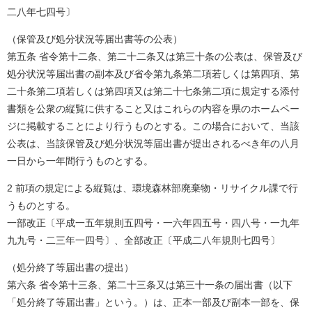
二八年七四号〕
（保管及び処分状況等届出書等の公表）
第五条 省令第十二条、第二十二条又は第三十条の公表は、保管及び
処分状況等届出書の副本及び省令第九条第二項若しくは第四項、第
二十条第二項若しくは第四項又は第二十七条第二項に規定する添付
書類を公衆の縦覧に供すること又はこれらの内容を県のホームペー
ジに掲載することにより行うものとする。この場合において、当該
公表は、当該保管及び処分状況等届出書が提出されるべき年の八月
一日から一年間行うものとする。
2 前項の規定による縦覧は、環境森林部廃棄物・リサイクル課で行
うものとする。
一部改正〔平成一五年規則五四号・一六年四五号・四八号・一九年
九九号・二三年一四号〕、全部改正〔平成二八年規則七四号〕
（処分終了等届出書の提出）
第六条 省令第十三条、第二十三条又は第三十一条の届出書（以下
「処分終了等届出書」という。）は、正本一部及び副本一部を、保