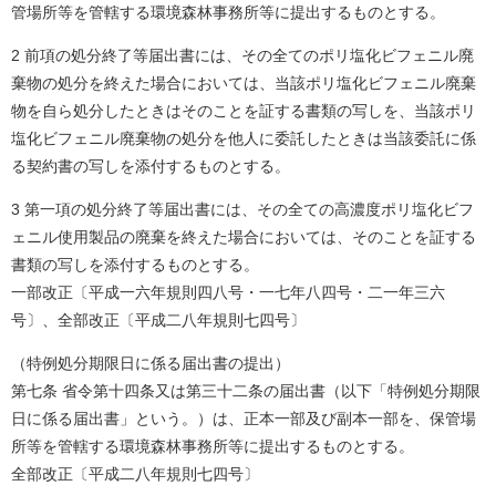
管場所等を管轄する環境森林事務所等に提出するものとする。
2 前項の処分終了等届出書には、その全てのポリ塩化ビフェニル廃
棄物の処分を終えた場合においては、当該ポリ塩化ビフェニル廃棄
物を自ら処分したときはそのことを証する書類の写しを、当該ポリ
塩化ビフェニル廃棄物の処分を他人に委託したときは当該委託に係
る契約書の写しを添付するものとする。
3 第一項の処分終了等届出書には、その全ての高濃度ポリ塩化ビフ
ェニル使用製品の廃棄を終えた場合においては、そのことを証する
書類の写しを添付するものとする。
一部改正〔平成一六年規則四八号・一七年八四号・二一年三六
号〕、全部改正〔平成二八年規則七四号〕
（特例処分期限日に係る届出書の提出）
第七条 省令第十四条又は第三十二条の届出書（以下「特例処分期限
日に係る届出書」という。）は、正本一部及び副本一部を、保管場
所等を管轄する環境森林事務所等に提出するものとする。
全部改正〔平成二八年規則七四号〕