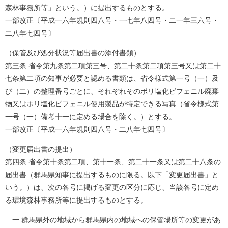
森林事務所等」という。）に提出するものとする。
一部改正〔平成一六年規則四八号・一七年八四号・二一年三六号・
二八年七四号〕
（保管及び処分状況等届出書の添付書類）
第三条 省令第九条第二項第三号、第二十条第二項第三号又は第二十
七条第二項の知事が必要と認める書類は、省令様式第一号（一）及
び（二）の整理番号ごとに、それぞれそのポリ塩化ビフェニル廃棄
物又はポリ塩化ビフェニル使用製品が特定できる写真（省令様式第
一号（一）備考十一に定める場合を除く。）とする。
一部改正〔平成一六年規則四八号・二八年七四号〕
（変更届出書の提出）
第四条 省令第十条第二項、第十一条、第二十一条又は第二十八条の
届出書（群馬県知事に提出するものに限る。以下「変更届出書」と
いう。）は、次の各号に掲げる変更の区分に応じ、当該各号に定め
る環境森林事務所等に提出するものとする。
一 群馬県外の地域から群馬県内の地域への保管場所等の変更があ