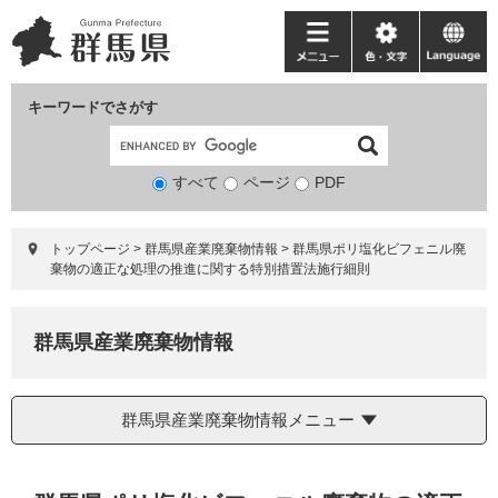
ペ
メ
ー
ニ
メ
色・
language
ジ
ュ
ニ
文
の
ー
ュ
字
キーワードでさがす
先
を
ー
頭
飛
で
ば
すべて
ページ
検
PDF
す。
し
索
て
対
本
トップページ
>
群馬県産業廃棄物情報
>
群馬県ポリ塩化ビフェニル廃
象
文
棄物の適正な処理の推進に関する特別措置法施行細則
へ
群馬県産業廃棄物情報
群馬県産業廃棄物情報メニュー
本