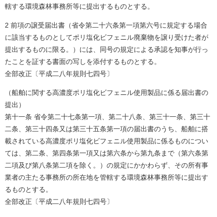
轄する環境森林事務所等に提出するものとする。
2 前項の譲受届出書（省令第二十六条第一項第六号に規定する場合
に該当するものとしてポリ塩化ビフェニル廃棄物を譲り受けた者が
提出するものに限る。）には、同号の規定による承認を知事が行っ
たことを証する書面の写しを添付するものとする。
全部改正〔平成二八年規則七四号〕
（船舶に関する高濃度ポリ塩化ビフェニル使用製品に係る届出書の
提出）
第十一条 省令第二十七条第一項、第二十八条、第三十一条、第三十
二条、第三十四条又は第三十五条第一項の届出書のうち、船舶に搭
載されている高濃度ポリ塩化ビフェニル使用製品に係るものについ
ては、第二条、第四条第一項又は第六条から第九条まで（第六条第
二項及び第八条第二項を除く。）の規定にかかわらず、その所有事
業者の主たる事務所の所在地を管轄する環境森林事務所等に提出す
るものとする。
全部改正〔平成二八年規則七四号〕