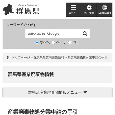
ペ
メ
ー
ニ
メ
色・
language
ジ
ュ
ニ
文
の
ー
ュ
字
キーワードでさがす
先
を
ー
頭
飛
で
ば
すべて
ページ
検
PDF
す。
し
索
て
対
本
トップページ
>
群馬県産業廃棄物情報
>
産業廃棄物処分業申請の手引
象
文
へ
群馬県産業廃棄物情報
群馬県産業廃棄物情報メニュー
本
産業廃棄物処分業申請の手引
文