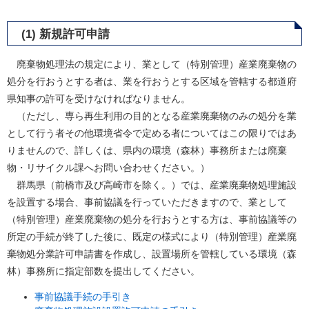
(1) 新規許可申請
廃棄物処理法の規定により、業として（特別管理）産業廃棄物の
処分を行おうとする者は、業を行おうとする区域を管轄する都道府
県知事の許可を受けなければなりません。
（ただし、専ら再生利用の目的となる産業廃棄物のみの処分を業
として行う者その他環境省令で定める者についてはこの限りではあ
りませんので、詳しくは、県内の環境（森林）事務所または廃棄
物・リサイクル課へお問い合わせください。）
群馬県（前橋市及び高崎市を除く。）では、産業廃棄物処理施設
を設置する場合、事前協議を行っていただきますので、業として
（特別管理）産業廃棄物の処分を行おうとする方は、事前協議等の
所定の手続が終了した後に、既定の様式により（特別管理）産業廃
棄物処分業許可申請書を作成し、設置場所を管轄している環境（森
林）事務所に指定部数を提出してください。
事前協議手続の手引き