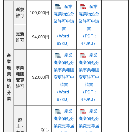
産業
産業
新規
100,000円
廃棄物処分
廃棄物処分
許可
業許可申請
業許可申請
書
書
更新
（Word：
（PDF：
94,000円
許可
89KB）
473KB）
産業
産業
産
業
廃棄物処分
廃棄物処分
廃
事業
業事業範囲
業事業範囲
棄
範囲
92,000円
変更許可申
変更許可申
物
変更
請書
請書
処
許可
（Word：
（PDF：
分
業
87KB）
470KB）
産業
産業
廃棄物処分
廃棄物処分
廃
業変更等届
業変更等届
止・
なし