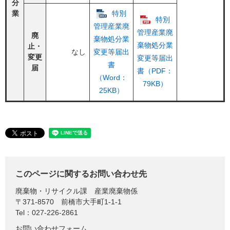
分
業
特別
特別
管理産業廃
管理産業廃
廃
棄物処分業
棄物処分業
止・
なし
変更等届出
変更
変更等届出
書
届
書（PDF：
（Word：
79KB）
25KB）
このページに関するお問い合わせ先
廃棄物・リサイクル課
産業廃棄物係
〒371-8570
前橋市大手町1-1-1
Tel：027-226-2861
お問い合わせフォーム