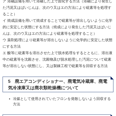
ア 溶融設備を用いて溶融した上で固化する方法（溶融により発生し
た汚泥又はばいじんは、次のウ又はエの方法により砒素等を処理す
ること）
イ 焼成設備を用いて焼成することで砒素等が溶出しないように化学
的に安定した状態にする方法（焼成により発生した汚泥又はばいじ
んは、次のウ又はエの方法により砒素等を処理すること）
ウ 薬剤処理により砒素等が溶出しないように化学的に安定した状態
にする方法
エ 酸等に砒素等を溶出させた上で脱水処理をするとともに、溶出液
中の砒素等を沈殿させ、沈殿物及び脱水処理した汚泥について砒素
等が溶出しない状態にし、又は製錬工程で砒素等を回収する方法
5 廃エアコンディショナー、廃電気冷蔵庫、廃電
気冷凍庫又は廃衣類乾燥機について
冷媒として使用されていたフロンを発散しないよう回収する
方法