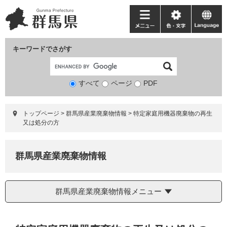
ペ
メ
ー
ニ
メ
色・
language
ジ
ュ
ニ
文
の
ー
ュ
字
キーワードでさがす
先
を
ー
頭
飛
で
ば
すべて
ページ
検
PDF
す。
し
索
て
対
本
トップページ
>
群馬県産業廃棄物情報
>
特定家庭用機器廃棄物の再生
象
文
又は処分の方
へ
群馬県産業廃棄物情報
群馬県産業廃棄物情報メニュー
本